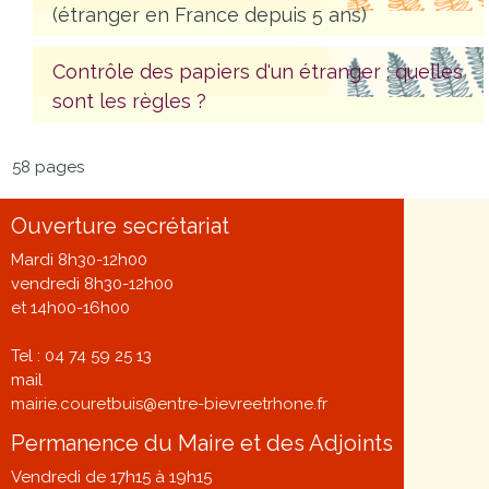
(étranger en France depuis 5 ans)
Contrôle des papiers d'un étranger : quelles
sont les règles ?
58 pages
Ouverture secrétariat
Mardi 8h30-12h00
vendredi 8h30-12h00
et 14h00-16h00
Tel : 04 74 59 25 13
mail
mairie.couretbuis@entre-bievreetrhone.fr
Permanence du Maire et des Adjoints
Vendredi de 17h15 à 19h15