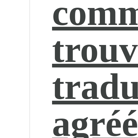
comm
trouv
tradu
agréé