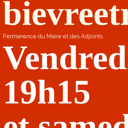
bievreet
Permanence du Maire et des Adjoints
Vendred
19h15
et samed