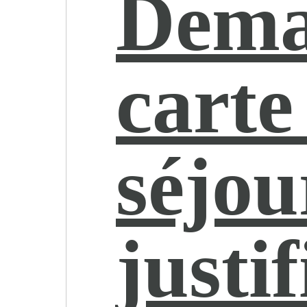
Dema
carte
séjou
justif