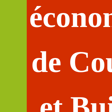
écono
de Co
et Bu