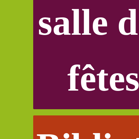
salle 
fête