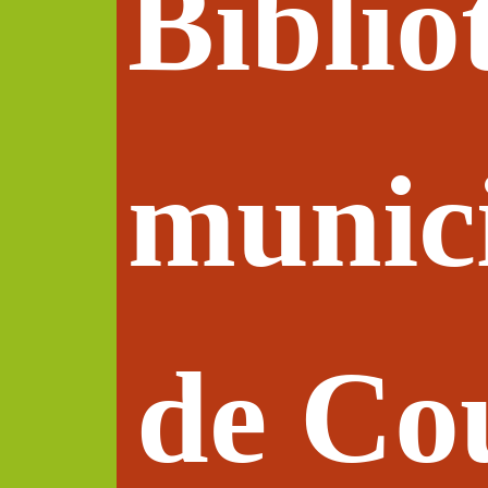
Biblio
munic
de Co