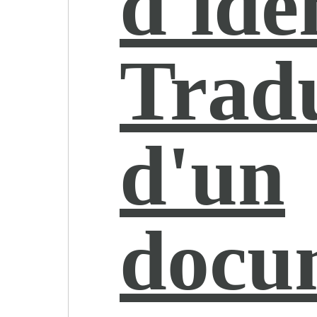
d'iden
Trad
d'un
docu