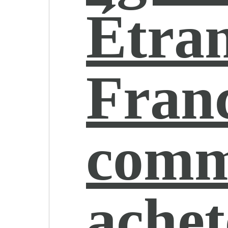
Étra
Franc
comm
achet