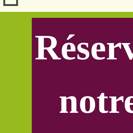
Réser
notr