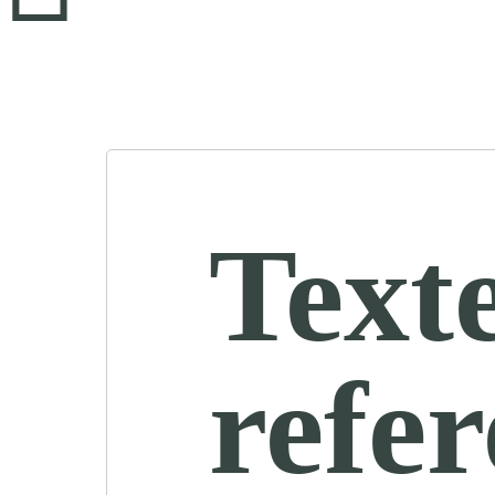
Text
refe