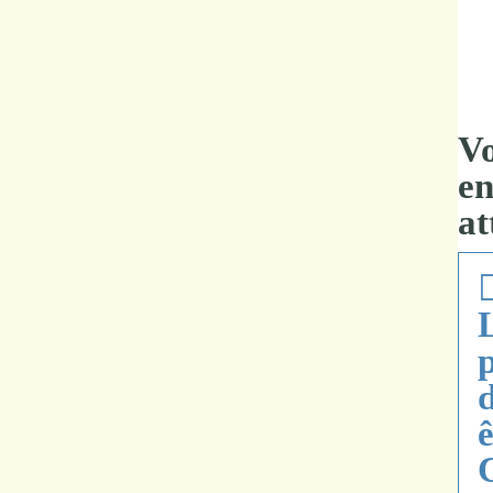
Vo
en
at
L
p
ê