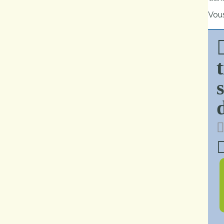
Marchés
Vous
publics
Réglementation
Démarches
administratives
Entre Bièvre et
Rhône
Médiathèque
municipale ABC