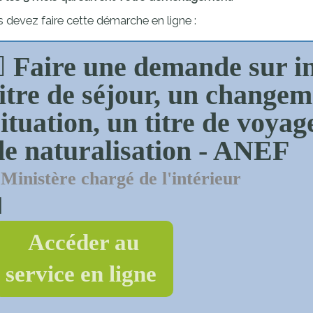
proches de
publics
 devez faire cette démarche en ligne :
Cour et
Buis
Faire une demande sur in
Établissements
Visiter,
scolaires
titre de séjour, un changem
découvrir
privés
situation, un titre de voya
et
s'amuser
de naturalisation - ANEF
Ministère chargé de l'intérieur
Accéder au
service en ligne