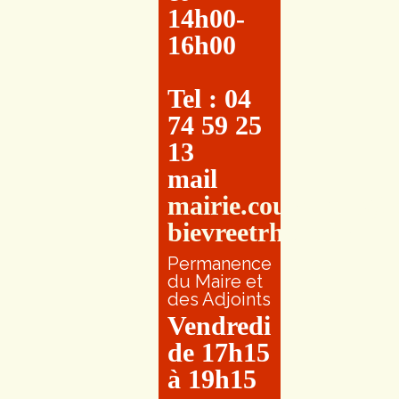
14h00-
16h00
Tel : 04
74 59 25
13
mail
mairie.couretbuis@e
bievreetrhone.fr
Permanence
du Maire et
des Adjoints
Vendredi
de 17h15
à 19h15