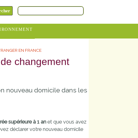
IRONNEMENT
oraires
ÉTRANGER EN FRANCE
hèteries
s de changement
devance
itative
on nouveau domicile dans les
ITCOM
rée supérieure à 1 an
et que vous avez
ez déclarer votre nouveau domicile