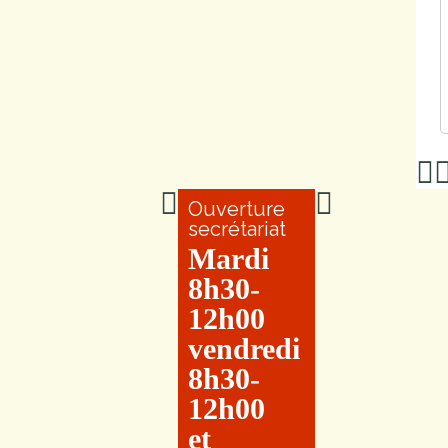
Ouverture
secrétariat
Mardi
8h30-
12h00
vendredi
8h30-
12h00
et