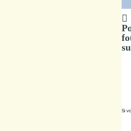
Po
fo
su
Si v