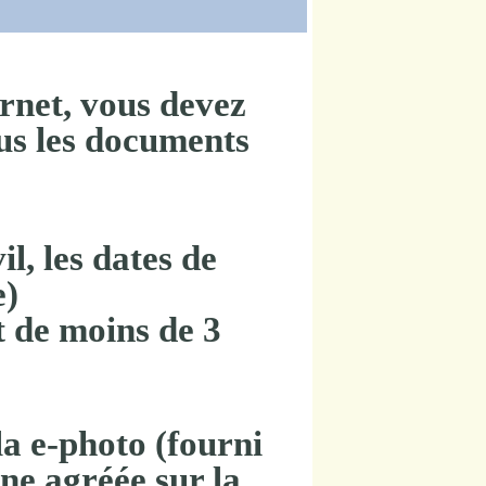
rnet, vous devez
us les documents
il, les dates de
e)
 de moins de 3
la e-photo (fourni
ne agréée sur la