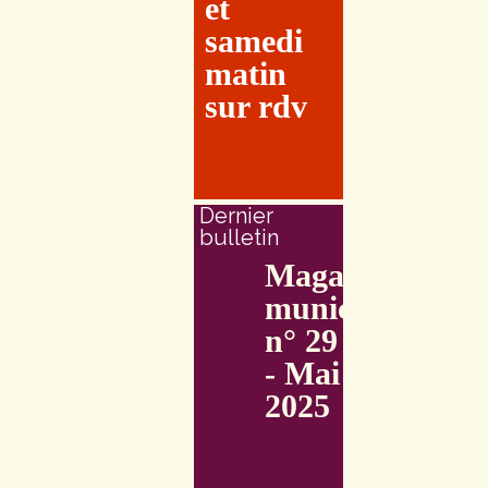
et
samedi
matin
sur rdv
Dernier
bulletin
Magazine
municipal
n° 29
- Mai
2025