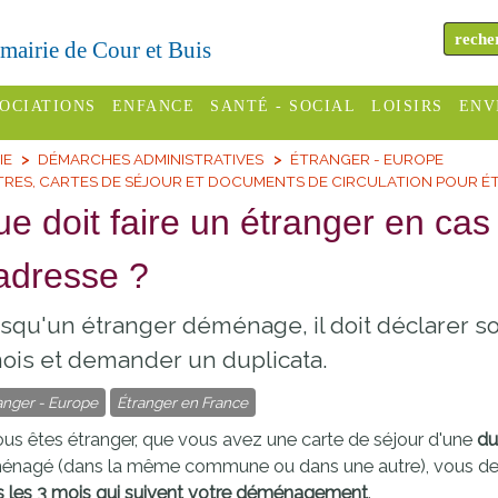
a mairie de Cour et Buis
OCIATIONS
ENFANCE
SANTÉ - SOCIAL
LOISIRS
ENV
IE
DÉMARCHES ADMINISTRATIVES
ÉTRANGER - EUROPE
omité des
Assistantes
Centres
H
TRES, CARTES DE SÉJOUR ET DOCUMENTS DE CIRCULATION POUR 
Campings
es
maternelles
sociaux
Déc
e doit faire un étranger en ca
Offices
C Varèze
Relais
ADMR
Re
adresse ?
de
assistante
inc
ou des
CCAS
tourisme
maternelle
squ'un étranger déménage, il doit déclarer s
les
S
Conseil
Cinémas
ois et demander un duplicata.
Pôle petite
émarches
Départemental
enfance
anger - Europe
Étranger en France
Piscines
inistratives
Le SSIAD
ous êtes étranger, que vous avez une carte de séjour d'une
du
Sélection
des Trois
Etablissements
énagé (dans la même commune ou dans une autre), vous dev
d'activité
 les 3 mois qui suivent votre déménagement
.
Rivières
scolaires