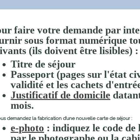
ur faire votre demande par inte
urnir sous format
numérique
to
ivants (ils doivent être
lisibles
) :
Titre de séjour
Passeport (pages sur l'état civ
validité et les cachets d'entré
Justificatif de domicile
datant
mois.
ous demandez la fabrication d’une nouvelle carte de séjour :
e-photo
: indiquez le code de 
par le photographe ou la cabi