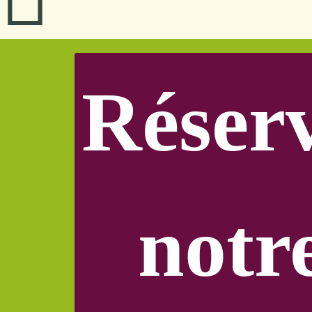
Réser
notr