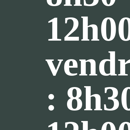
12h0
vendr
: 8h3