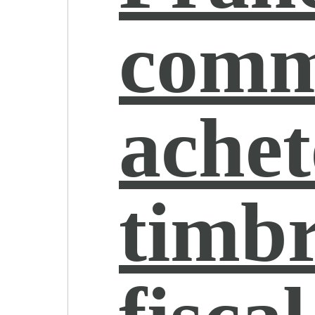
comm
achet
timb