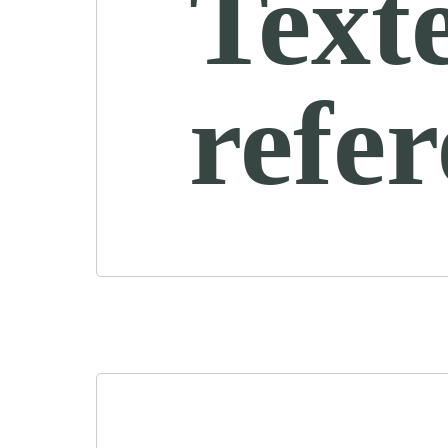
Text
refe