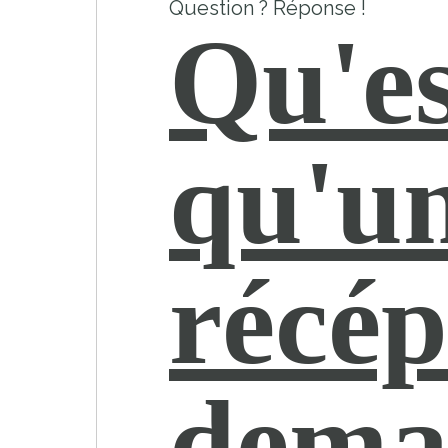
Question ? Réponse !
Qu'es
qu'u
récép
dema