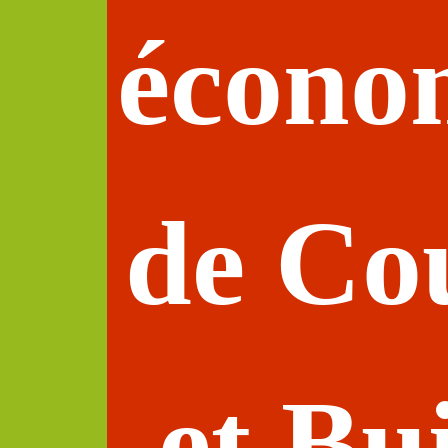
écono
de Co
et Bu