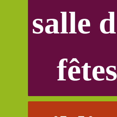
salle 
fête