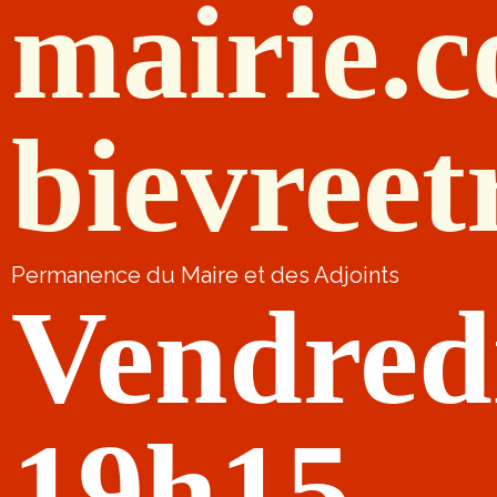
mairie.
bievreet
Permanence du Maire et des Adjoints
Vendred
19h15