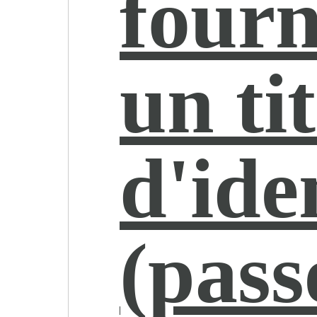
fourn
un ti
d'ide
(pass