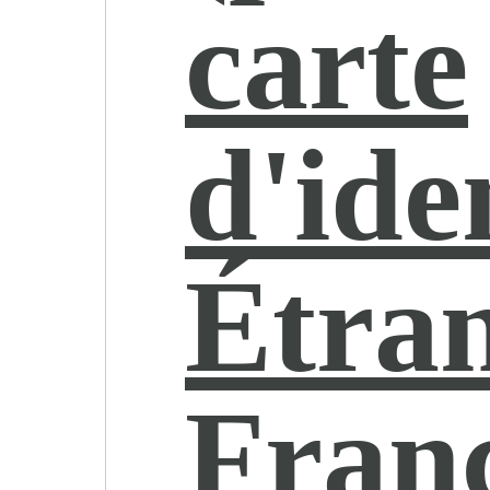
carte
d'iden
Étra
Franc