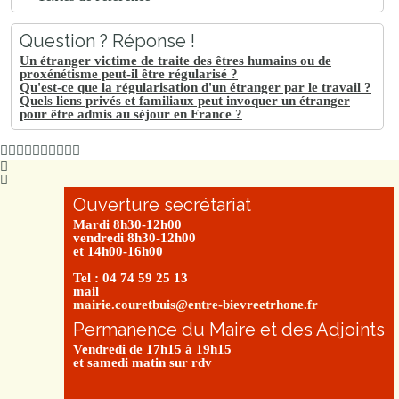
Question ? Réponse !
Un étranger victime de traite des êtres humains ou de
proxénétisme peut-il être régularisé ?
Qu'est-ce que la régularisation d'un étranger par le travail ?
Quels liens privés et familiaux peut invoquer un étranger
pour être admis au séjour en France ?
Ouverture secrétariat
Mardi 8h30-12h00
vendredi 8h30-12h00
et 14h00-16h00
Tel : 04 74 59 25 13
mail
mairie.couretbuis@entre-bievreetrhone.fr
Permanence du Maire et des Adjoints
Vendredi de 17h15 à 19h15
et samedi matin sur rdv