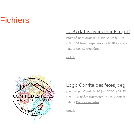
Fichiers
2026 dates evenements 1 .pdf
partagé par
Carole
le 30 jan. 2026 à 08:51
GMT · 44 téléchargements · 210 809 octets
· dans
Comité des fêtes
détails
Logo Comite des fetes.jpeg
partagé par
Carole
le 30 jan. 2026 à 08:43
GMT · 28 téléchargements · 63 613 octets
· dans
Comité des fêtes
détails