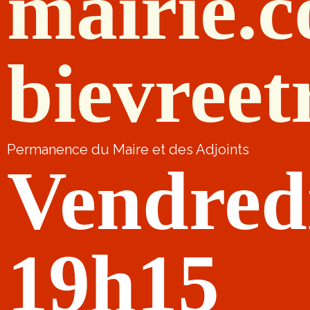
mairie.
bievreet
Permanence du Maire et des Adjoints
Vendred
19h15