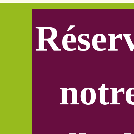
Réser
notr