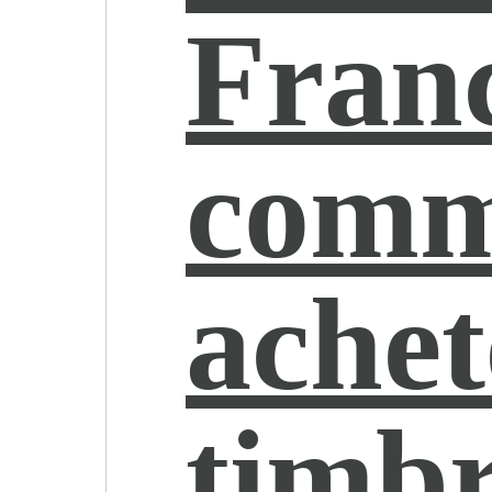
Franc
comm
achet
timbr