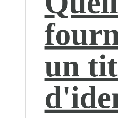
Quell
fourn
un ti
d'ide