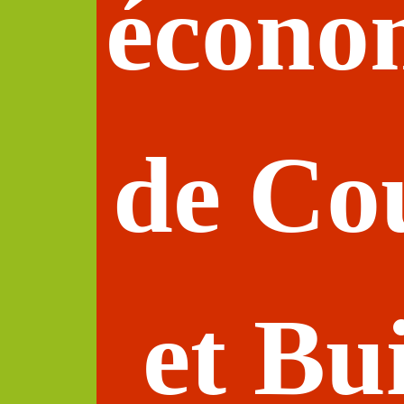
écono
de Co
et Bu