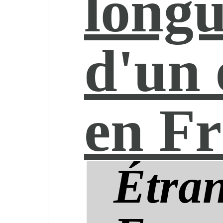
longu
d'un
en F
Étran