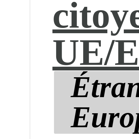
citoy
UE/E
Étran
Euro