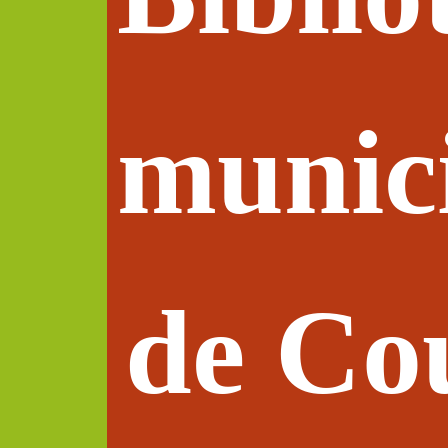
munic
de Co