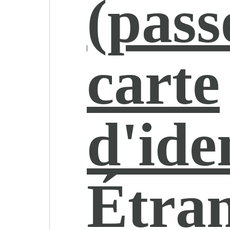
(pass
carte
d'iden
Étra