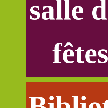
salle 
fête
Biblio