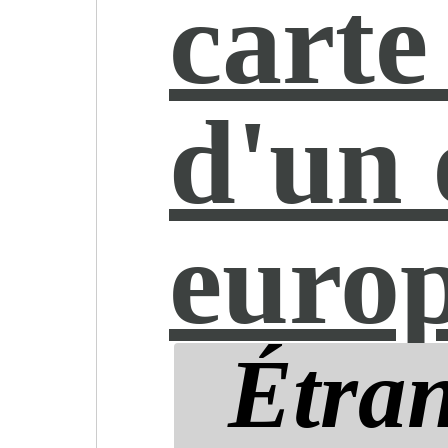
carte
d'un 
euro
Étran