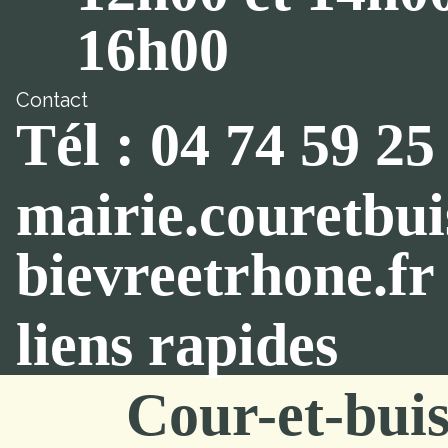
16h00
Contact
Tél : 04 74 59 25
mairie.couretbu
bievreetrhone.fr
liens rapides
Cour-et-bui