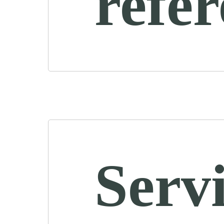
refe
Servi