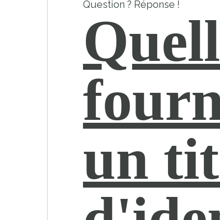
Question ? Réponse !
Quell
fourn
un ti
d'ide