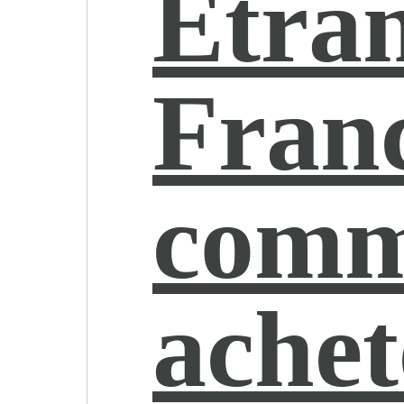
Étra
Franc
comm
achet