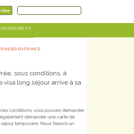
IRONNEMENT
oraires
ÉTRANGER EN FRANCE
hèteries
devance
rée, sous conditions, à
itative
 visa long séjour arrive à sa
ITCOM
rtaines conditions, vous pouvez demander
ez également demander une carte de
e séjour temporaire. Nous faisons un