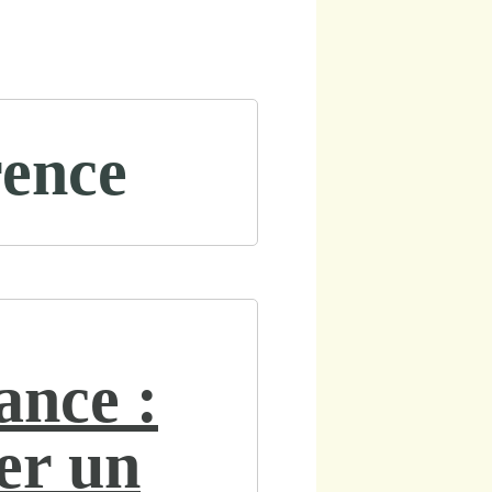
rence
ance :
er un