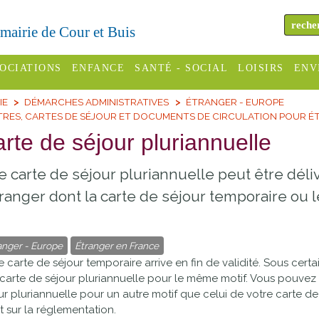
a mairie de Cour et Buis
OCIATIONS
ENFANCE
SANTÉ - SOCIAL
LOISIRS
ENV
IE
DÉMARCHES ADMINISTRATIVES
ÉTRANGER - EUROPE
omité des
Assistantes
Centres
H
TRES, CARTES DE SÉJOUR ET DOCUMENTS DE CIRCULATION POUR 
Campings
es
maternelles
sociaux
Déc
rte de séjour pluriannuelle
Offices
C Varèze
Relais
ADMR
Re
 carte de séjour pluriannuelle peut être déliv
de
assistante
inc
ou des
CCAS
tourisme
tranger dont la carte de séjour temporaire ou le
maternelle
les
S
Conseil
Cinémas
Pôle petite
émarches
Départemental
anger - Europe
Étranger en France
enfance
Piscines
e carte de séjour temporaire arrive en fin de validité. Sous ce
inistratives
Le SSIAD
carte de séjour pluriannuelle pour le même motif. Vous pouv
Sélection
ur pluriannuelle pour un autre motif que celui de votre carte d
des Trois
Etablissements
t sur la réglementation.
d'activité
Rivières
scolaires