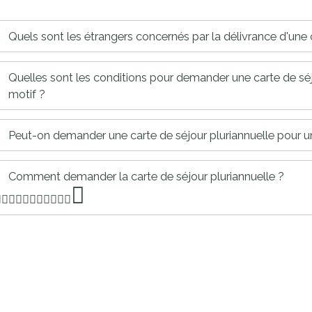
proches de
publics
Cour et
Quels sont les étrangers concernés par la délivrance d'une c
Buis
Établissements
Quelles sont les conditions pour demander une carte de sé
Visiter,
scolaires
motif ?
découvrir
privés
et
Peut-on demander une carte de séjour pluriannuelle pour un
s'amuser
Comment demander la carte de séjour pluriannuelle ?