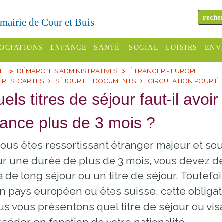
a mairie de Cour et Buis
OCIATIONS
ENFANCE
SANTÉ - SOCIAL
LOISIRS
ENV
IE
DÉMARCHES ADMINISTRATIVES
ÉTRANGER - EUROPE
omité des
Assistantes
Centres
H
TRES, CARTES DE SÉJOUR ET DOCUMENTS DE CIRCULATION POUR 
Campings
es
maternelles
sociaux
Déc
els titres de séjour faut-il avoi
Offices
C Varèze
Relais
ADMR
Re
ance plus de 3 mois ?
de
assistante
inc
ou des
CCAS
tourisme
maternelle
vous êtes ressortissant étranger majeur et so
les
S
Conseil
Cinémas
r une durée de plus de 3 mois, vous devez dé
Pôle petite
émarches
Départemental
enfance
a de long séjour ou un titre de séjour. Toutefoi
Piscines
inistratives
n pays européen ou êtes suisse, cette obliga
Le SSIAD
Sélection
s vous présentons quel titre de séjour ou vis
des Trois
Etablissements
d'activité
Rivières
séder en fonction de votre nationalité.
scolaires