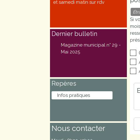
et samedi matin sur rdv
Marchés
Étr
publics
Si v
mois
Dernier bulletin
ress
Réglementation
prés
Magazine municipal n° 29 -
Démarches
Mai 2025
administratives
Entre Bièvre et
Repères
Rhône
E
Infos pratiques
Médiathèque
municipale ABC
Nous contacter