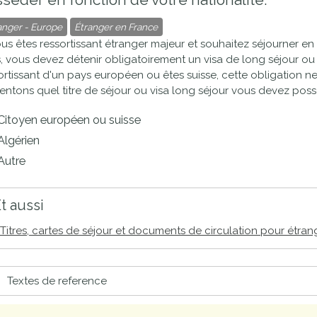
proches de
publics
anger - Europe
Étranger en France
Cour et
ous êtes ressortissant étranger majeur et souhaitez séjourner e
Buis
, vous devez détenir obligatoirement un visa de long séjour ou un
Établissements
ortissant d'un pays européen ou êtes suisse, cette obligation 
Visiter,
scolaires
entons quel titre de séjour ou visa long séjour vous devez poss
découvrir
privés
Citoyen européen ou suisse
et
Algérien
s'amuser
Autre
t aussi
Titres, cartes de séjour et documents de circulation pour étra
Textes de reference