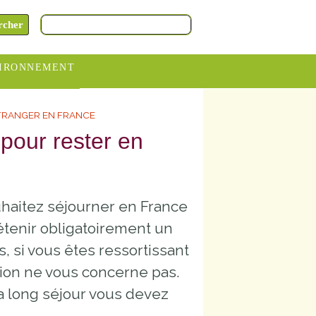
IRONNEMENT
oraires
ÉTRANGER EN FRANCE
hèteries
r pour rester en
devance
itative
uhaitez séjourner en France
ITCOM
tenir obligatoirement un
s, si vous êtes ressortissant
tion ne vous concerne pas.
a long séjour vous devez