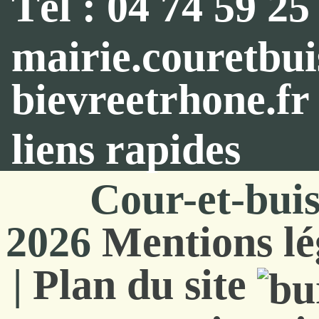
Tél : 04 74 59 25
mairie.couretbu
bievreetrhone.fr
liens rapides
Cour-et-bui
2026
Mentions lé
|
Plan du site