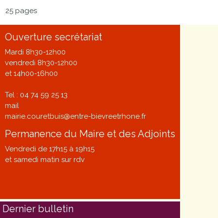
25 pages
Ouverture secrétariat
Mardi 8h30-12h00
vendredi 8h30-12h00
et 14h00-16h00
Tel : 04 74 59 25 13
mail
mairie.couretbuis@entre-bievreetrhone.fr
Permanence du Maire et des Adjoints
Vendredi de 17h15 à 19h15
et samedi matin sur rdv
Dernier bulletin