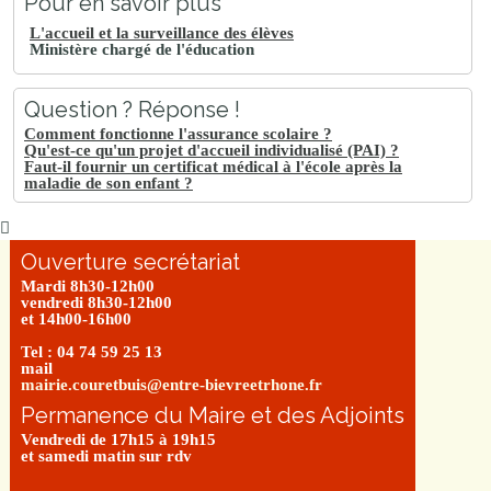
Pour en savoir plus
L'accueil et la surveillance des élèves
Ministère chargé de l'éducation
Question ? Réponse !
Comment fonctionne l'assurance scolaire ?
Qu'est-ce qu'un projet d'accueil individualisé (PAI) ?
Faut-il fournir un certificat médical à l'école après la
maladie de son enfant ?
Ouverture secrétariat
Mardi 8h30-12h00
vendredi 8h30-12h00
et 14h00-16h00
Tel : 04 74 59 25 13
mail
mairie.couretbuis@entre-bievreetrhone.fr
Permanence du Maire et des Adjoints
Vendredi de 17h15 à 19h15
et samedi matin sur rdv