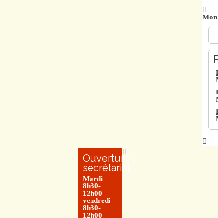
Mon 
P
Ouverture
secrétariat
Mardi
8h30-
12h00
vendredi
8h30-
12h00