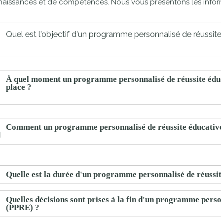
aissances et de compétences. Nous vous présentons les inform
proches de
publics
Cour et
Quel est l'objectif d'un programme personnalisé de réussit
Buis
Établissements
Visiter,
scolaires
découvrir
privés
À quel moment un programme personnalisé de réussite éduc
et
place ?
s'amuser
Comment un programme personnalisé de réussite éducative 
Quelle est la durée d'un programme personnalisé de réussi
Quelles décisions sont prises à la fin d'un programme perso
(PPRE) ?