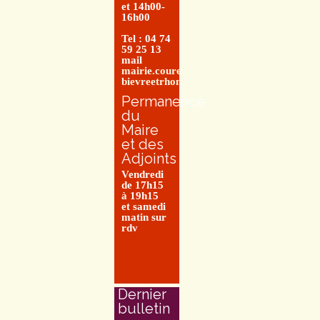
et 14h00-
16h00
Tel : 04 74
59 25 13
mail
mairie.couretbuis@entre-
bievreetrhone.fr
Permanence
du
Maire
et des
Adjoints
Vendredi
de 17h15
à 19h15
et samedi
matin sur
rdv
Dernier
bulletin