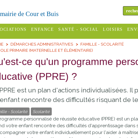
a mairie de Cour et Buis
OCIATIONS
ENFANCE
SANTÉ - SOCIAL
LOISIRS
ENV
IE
DÉMARCHES ADMINISTRATIVES
FAMILLE - SCOLARITÉ
omité des
Assistantes
Centres
H
OLE PRIMAIRE (MATERNELLE ET ÉLÉMENTAIRE)
Campings
es
maternelles
sociaux
Déc
'est-ce qu'un programme perso
Offices
C Varèze
Relais
ADMR
Re
ucative (PPRE) ?
de
assistante
inc
ou des
CCAS
tourisme
maternelle
PPRE est un plan d'actions individualisées. Il
les
S
Conseil
Cinémas
enfant rencontre des difficultés risquant de le
Pôle petite
émarches
Départemental
enfance
ille - Scolarité
Scolarité
Piscines
inistratives
rogramme personnalisé de réussite éducative (PPRE) est un pla
Le SSIAD
d votre enfant rencontre des difficultés d'apprentissage dans sa
Sélection
des Trois
Etablissements
compagner votre enfant individuellement pour l'aider à maîtrise
d'activité
Rivières
scolaires