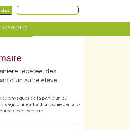
IRONNEMENT
oraires
hèteries
imaire
devance
manière répétée, des
itative
art d'un autre élève.
ITCOM
s ou physiques de la part d'un ou
. Il s'agit d'une infraction punie par la loi.
 harcèlement scolaire.