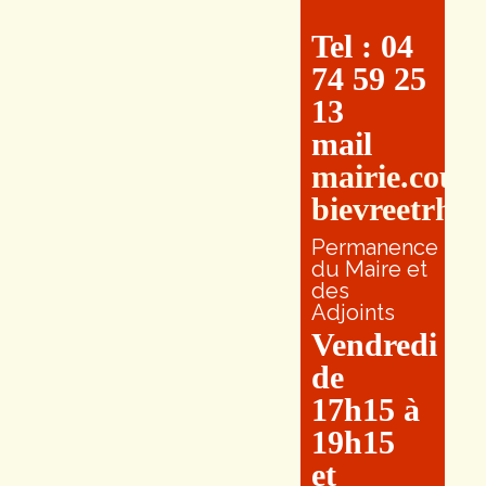
Tel : 04
74 59 25
13
mail
mairie.cour
bievreetrhon
Permanence
du Maire et
des
Adjoints
Vendredi
de
17h15 à
19h15
et