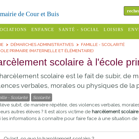
a mairie de Cour et Buis
OCIATIONS
ENFANCE
SANTÉ - SOCIAL
LOISIRS
ENV
IE
DÉMARCHES ADMINISTRATIVES
FAMILLE - SCOLARITÉ
omité des
Assistantes
Centres
H
OLE PRIMAIRE (MATERNELLE ET ÉLÉMENTAIRE)
Campings
es
maternelles
sociaux
Déc
rcèlement scolaire à l'école pr
Offices
C Varèze
Relais
ADMR
Re
harcèlement scolaire est le fait de subir, de 
de
assistante
inc
ou des
CCAS
tourisme
lences verbales, morales ou physiques de la p
maternelle
les
S
ille - Scolarité
Scolarité
Conseil
Cinémas
Pôle petite
lève subit, de manière répétée, des violences verbales, morale
émarches
Départemental
enfance
ieurs autres élèves ? Il est alors victime de
harcèlement scolaire
Piscines
inistratives
i les informations à connaître pour faire face à une situation de
Le SSIAD
Sélection
des Trois
Etablissements
d'activité
Rivières
scolaires
Qu'est-ce que le harcèlement scolaire ?