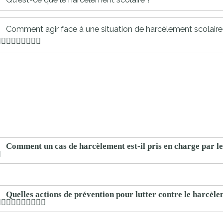
proches de
publics
Cour et
Comment agir face à une situation de harcèlement scolaire
Buis
Établissements
Visiter,
scolaires
découvrir
privés
et
s'amuser
Comment un cas de harcèlement est-il pris en charge par les
Quelles actions de prévention pour lutter contre le harcèle