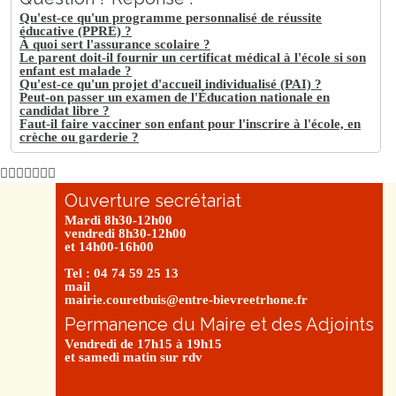
Qu'est-ce qu'un programme personnalisé de réussite
éducative (PPRE) ?
À quoi sert l'assurance scolaire ?
Le parent doit-il fournir un certificat médical à l'école si son
enfant est malade ?
Qu'est-ce qu'un projet d'accueil individualisé (PAI) ?
Peut-on passer un examen de l'Éducation nationale en
candidat libre ?
Faut-il faire vacciner son enfant pour l'inscrire à l'école, en
crèche ou garderie ?
Ouverture secrétariat
Mardi 8h30-12h00
vendredi 8h30-12h00
et 14h00-16h00
Tel : 04 74 59 25 13
mail
mairie.couretbuis@entre-bievreetrhone.fr
Permanence du Maire et des Adjoints
Vendredi de 17h15 à 19h15
et samedi matin sur rdv