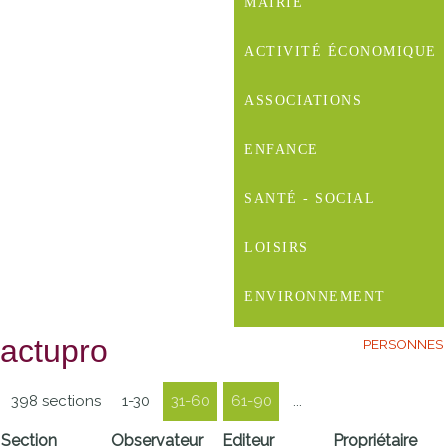
MAIRIE
ACTIVITÉ ÉCONOMIQUE
ASSOCIATIONS
ENFANCE
SANTÉ - SOCIAL
LOISIRS
ENVIRONNEMENT
actupro
PERSONNES
398 sections
1-30
31-60
61-90
...
Section
Observateur
Editeur
Propriétaire