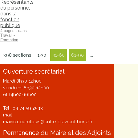
Représentants
du personnel
dans la
fonction
publique
4 pages · dans
Travail -
Formation
398 sections
1-30
31-60
61-90
...
Ouverture secrétariat
Mardi 8h30-12h00
vendredi 8h30-12h00
et 14h00-16h00
Tel : 04 74 59 25 13
mail
mairie.couretbuis@entre-bievreetrhone.fr
Permanence du Maire et des Adjoints