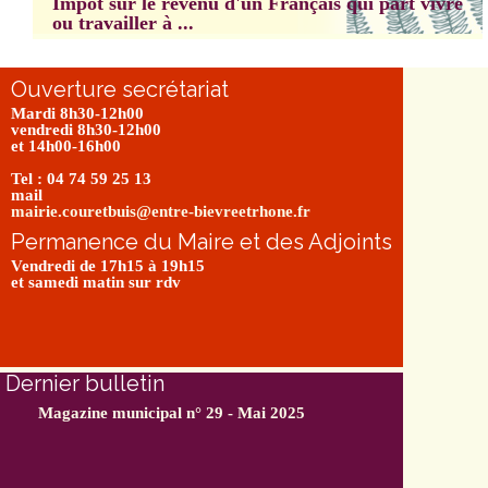
Impôt sur le revenu d'un Français qui part vivre
ou travailler à ...
Ouverture secrétariat
Mardi 8h30-12h00
vendredi 8h30-12h00
et 14h00-16h00
Tel : 04 74 59 25 13
mail
mairie.couretbuis@entre-bievreetrhone.fr
Permanence du Maire et des Adjoints
Vendredi de 17h15 à 19h15
et samedi matin sur rdv
Dernier bulletin
Magazine municipal n° 29 - Mai 2025