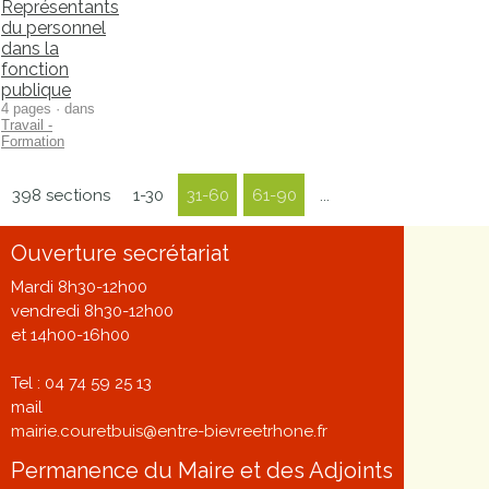
Représentants
du personnel
dans la
fonction
publique
4 pages · dans
Travail -
Formation
398 sections
1-30
31-60
61-90
...
Ouverture secrétariat
Mardi 8h30-12h00
vendredi 8h30-12h00
et 14h00-16h00
Tel : 04 74 59 25 13
mail
mairie.couretbuis@entre-bievreetrhone.fr
Permanence du Maire et des Adjoints