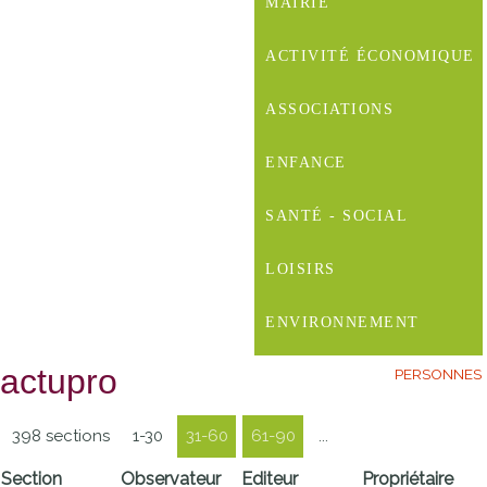
MAIRIE
ACTIVITÉ ÉCONOMIQUE
ASSOCIATIONS
ENFANCE
SANTÉ - SOCIAL
LOISIRS
ENVIRONNEMENT
actupro
PERSONNES
398 sections
1-30
31-60
61-90
...
Section
Observateur
Editeur
Propriétaire