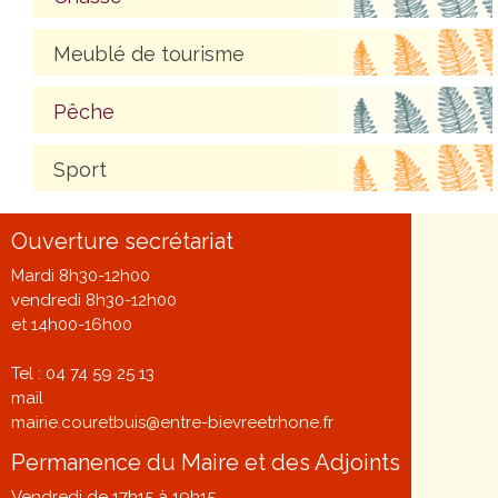
Meublé de tourisme
Pêche
Sport
Ouverture secrétariat
Mardi 8h30-12h00
vendredi 8h30-12h00
et 14h00-16h00
Tel : 04 74 59 25 13
mail
mairie.couretbuis@entre-bievreetrhone.fr
Permanence du Maire et des Adjoints
Vendredi de 17h15 à 19h15