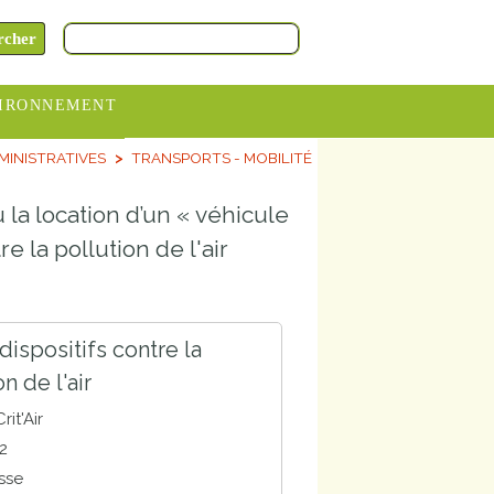
IRONNEMENT
INISTRATIVES
TRANSPORTS - MOBILITÉ
oraires
hèteries
 la location d’un « véhicule
devance
e la pollution de l'air
itative
ITCOM
dispositifs contre la
n de l'air
rit'Air
2
sse