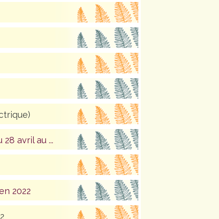
ctrique)
28 avril au ...
 en 2022
22