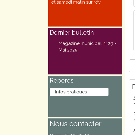
et samedi matin sur rdv
Marchés
publics
Dernier bulletin
Réglementation
Magazine municipal n° 29 -
Démarches
Mai 2025
administratives
Entre Bièvre et
Repères
Rhône
P
Infos pratiques
Médiathèque
municipale ABC
Nous contacter