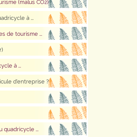
ourisme (malus CO2)
dricycle à ...
 de tourisme ...
r)
cle à ...
icule d'entreprise ?
quadricycle ...