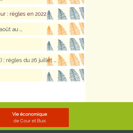
ur : règles en 2022
oût au ...
règles du 26 juillet ...
Vie économique
de Cour et Buis