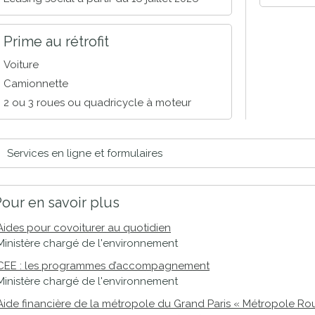
proches de
publics
Cour et
Prime au rétrofit
Buis
Voiture
Établissements
Visiter,
Camionnette
scolaires
découvrir
2 ou 3 roues ou quadricycle à moteur
privés
et
s'amuser
Services en ligne et formulaires
our en savoir plus
Aides pour covoiturer au quotidien
Ministère chargé de l'environnement
CEE : les programmes d’accompagnement
Ministère chargé de l'environnement
Aide financière de la métropole du Grand Paris « Métropole Ro