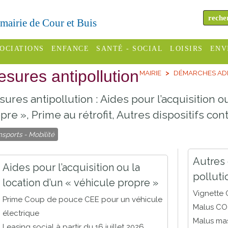
a mairie de Cour et Buis
OCIATIONS
ENFANCE
SANTÉ - SOCIAL
LOISIRS
ENV
sures antipollution
MAIRIE
DÉMARCHES ADM
omité des
Assistantes
Centres
H
Campings
es
maternelles
sociaux
Déc
ures antipollution : Aides pour l’acquisition ou
Offices
C Varèze
Relais
ADMR
Re
pre », Prime au rétrofit, Autres dispositifs contr
de
assistante
inc
nsports - Mobilité
ou des
CCAS
tourisme
maternelle
les
S
Autres 
Conseil
Cinémas
Pôle petite
Aides pour l’acquisition ou la
émarches
Départemental
pollutio
enfance
location d’un « véhicule propre »
Piscines
inistratives
Vignette C
Le SSIAD
Prime Coup de pouce CEE pour un véhicule
Malus CO
Sélection
des Trois
Etablissements
électrique
Malus ma
d'activité
Rivières
scolaires
Leasing social à partir du 16 juillet 2026