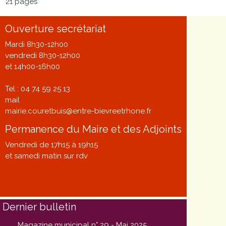
21 pages
Ouverture secrétariat
Mardi 8h30-12h00
vendredi 8h30-12h00
et 14h00-16h00
Tel : 04 74 59 25 13
mail
mairie.couretbuis@entre-bievreetrhone.fr
Permanence du Maire et des Adjoints
Vendredi de 17h15 à 19h15
et samedi matin sur rdv
Dernier bulletin
Magazine municipal n° 29 - Mai 2025