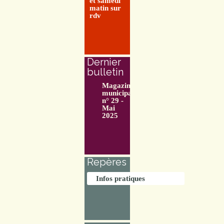
et samedi
matin sur
rdv
Dernier
bulletin
Magazine
municipal
n° 29 -
Mai
2025
Repères
Infos pratiques