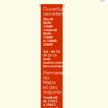
Ouverture
secrétariat
Mardi
8h30-
12h00
vendredi
8h30-
12h00
et 14h00-
16h00
Tel : 04 74
59 25 13
mail
mairie.couretbuis@entre-
bievreetrhone.fr
Permanence
du
Maire
et des
Adjoints
Vendredi
de 17h15
à 19h15