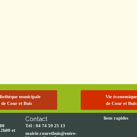
liothèque municipale
Vie économique
de Cour et Buis
de Cour et Buis
Contact
liens rapides
h00
Tél : 04 74 59 25 13
12h00 et
mairie.couretbuis@entre-