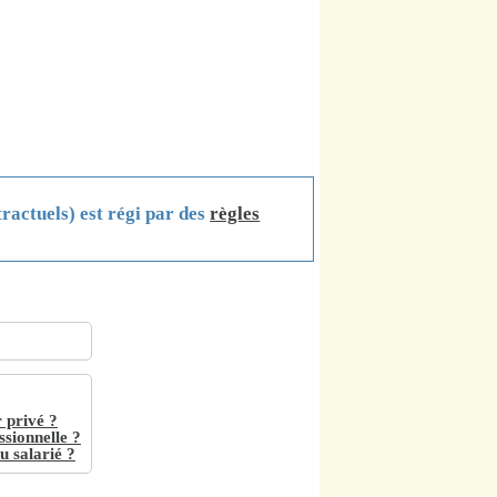
tractuels) est régi par des
règles
r privé ?
ssionnelle ?
u salarié ?