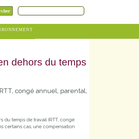
IRONNEMENT
oraires
hèteries
n en dehors du temps
devance
itative
(RTT, congé annuel, parental,
ITCOM
rs du temps de travail (RTT, congé
ans certains cas, une compensation