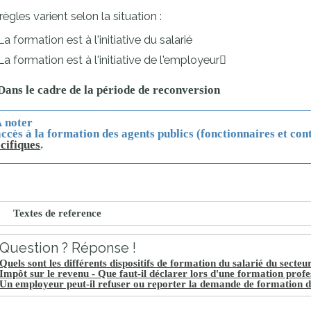
proches de
règles varient selon la situation :
publics
Cour et
La formation est à l'initiative du salarié
Buis
La formation est à l'initiative de l'employeur
Établissements
Visiter,
scolaires
Dans le cadre de la période de reconversion
découvrir
privés
et
 noter
ccès à la formation des agents publics (fonctionnaires et con
s'amuser
cifiques
.
Textes de reference
Question ? Réponse !
Quels sont les différents dispositifs de formation du salarié du secteu
Impôt sur le revenu - Que faut-il déclarer lors d'une formation profe
Un employeur peut-il refuser ou reporter la demande de formation d