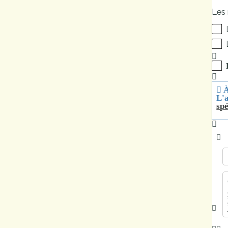
Marchés
Les 
publics
Réglementation
Démarches
À
L'a
administratives
spé
Entre Bièvre et
Rhône
Médiathèque
municipale ABC