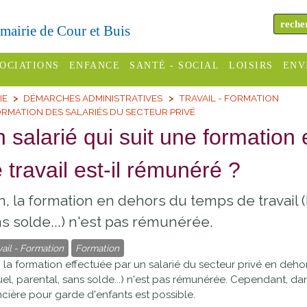
a mairie de Cour et Buis
OCIATIONS
ENFANCE
SANTÉ - SOCIAL
LOISIRS
ENV
IE
DÉMARCHES ADMINISTRATIVES
TRAVAIL - FORMATION
omité des
Assistantes
Centres
H
RMATION DES SALARIÉS DU SECTEUR PRIVÉ
Campings
es
maternelles
sociaux
Déc
 salarié qui suit une formatio
Offices
C Varèze
Relais
ADMR
Re
 travail est-il rémunéré ?
de
assistante
inc
ou des
CCAS
tourisme
maternelle
, la formation en dehors du temps de travail 
les
S
Conseil
Cinémas
s solde...) n'est pas rémunérée.
Pôle petite
émarches
Départemental
enfance
vail - Formation
Formation
Piscines
inistratives
 la formation effectuée par un salarié du secteur privé en deho
Le SSIAD
el, parental, sans solde...) n'est pas rémunérée. Cependant, d
Sélection
des Trois
Etablissements
ncière pour garde d'enfants est possible.
d'activité
Rivières
scolaires