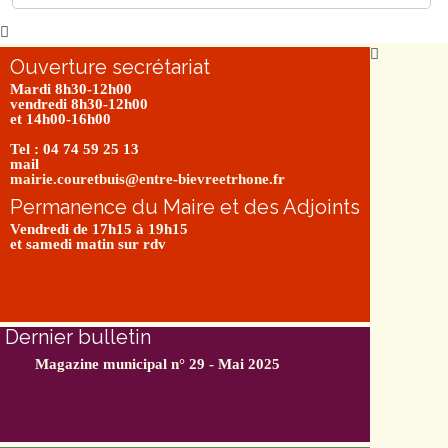
Ouverture secrétariat
Mardi 8h30-12h00
vendredi 8h30-12h00
et 14h00-16h00
Tel : 04 74 59 25 13
mail
mairie.couretbuis@entre-bievreetrhone.fr
Permanence du Maire et des Adjoints
Vendredi de 17h15 à 19h15
et samedi matin sur rdv
Dernier bulletin
Magazine municipal n° 29 - Mai 2025