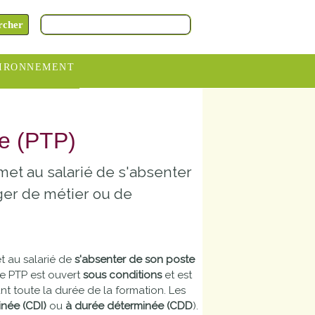
IRONNEMENT
oraires
hèteries
le (PTP)
devance
met au salarié de s'absenter
itative
ger de métier ou de
ITCOM
et au salarié de
s'absenter de son poste
Le PTP est ouvert
sous conditions
et est
t toute la durée de la formation. Les
inée (CDI)
ou
à durée déterminée (CDD
).