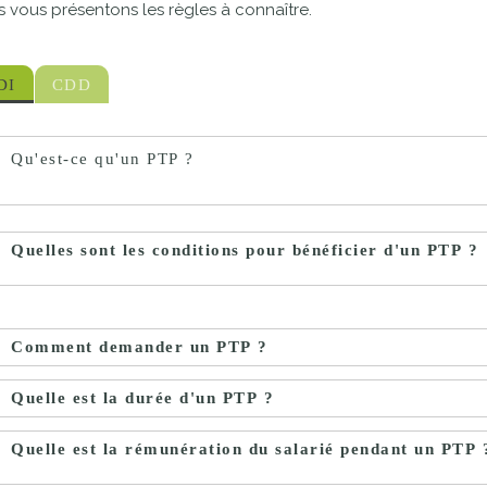
 vous présentons les règles à connaître.
proches de
publics
Cour et
Buis
DI
CDD
Établissements
Visiter,
scolaires
découvrir
Qu'est-ce qu'un PTP ?
privés
et
s'amuser
Quelles sont les conditions pour bénéficier d'un PTP ?
Comment demander un PTP ?
Quelle est la durée d'un PTP ?
Quelle est la rémunération du salarié pendant un PTP 