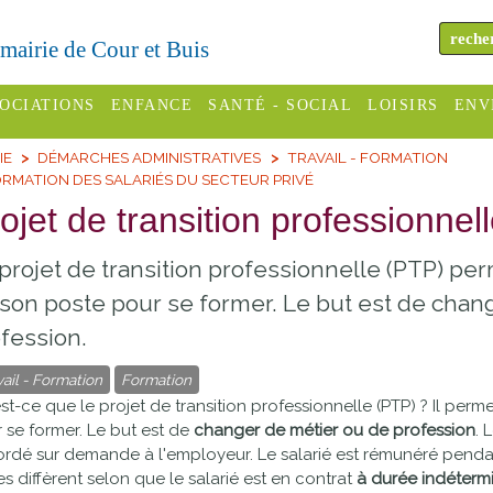
a mairie de Cour et Buis
OCIATIONS
ENFANCE
SANTÉ - SOCIAL
LOISIRS
ENV
IE
DÉMARCHES ADMINISTRATIVES
TRAVAIL - FORMATION
omité des
Assistantes
Centres
H
RMATION DES SALARIÉS DU SECTEUR PRIVÉ
Campings
es
maternelles
sociaux
Déc
ojet de transition professionnel
Offices
C Varèze
Relais
ADMR
Re
projet de transition professionnelle (PTP) per
de
assistante
inc
ou des
CCAS
tourisme
son poste pour se former. Le but est de chan
maternelle
les
S
fession.
Conseil
Cinémas
Pôle petite
émarches
Départemental
vail - Formation
Formation
enfance
Piscines
st-ce que le projet de transition professionnelle (PTP) ? Il perm
inistratives
Le SSIAD
 se former. Le but est de
changer de métier ou de profession
. 
Sélection
rdé sur demande à l'employeur. Le salarié est rémunéré pendan
des Trois
Etablissements
es diffèrent selon que le salarié est en contrat
à durée indéterm
d'activité
Rivières
scolaires