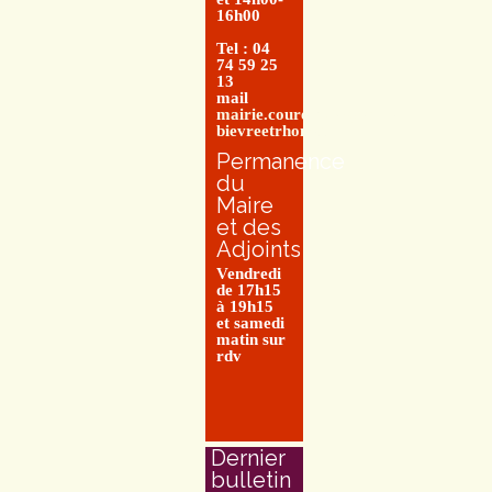
16h00
Tel : 04
74 59 25
13
mail
mairie.couretbuis@entre-
bievreetrhone.fr
Permanence
du
Maire
et des
Adjoints
Vendredi
de 17h15
à 19h15
et samedi
matin sur
rdv
Dernier
bulletin