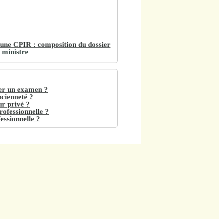
 une CPIR : composition du dossier
r ministre
ser un examen ?
ncienneté ?
ur privé ?
rofessionnelle ?
essionnelle ?