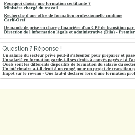
Pourquoi choisir une formation certifiante ?
Ministère chargé du travail
Recherche d'une offre de formation professionnelle continue
Carif-Oref
Demande de prise en charge financière d'un CPF de transition par
Direction de l'information légale et administrative (Dila) - Premie
Question ? Réponse !
Un salarié du secteur privé peut-il s'absenter pour préparer et pas
Un salarié en formation garde-t-il ses droits à congés payés et à l'a
Quels sont les différents dispositifs de formation du salarié du secte
Un intérimaire a-t-il droit à un congé pour un projet de transition p
Impôt sur le revenu - Que faut-il déclarer lors d'une formation prof