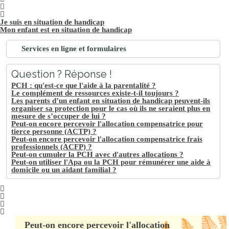
Je suis en situation de handicap
Mon enfant est en situation de handicap
Services en ligne et formulaires
Question ? Réponse !
PCH : qu'est-ce que l'aide à la parentalité ?
Le complément de ressources existe-t-il toujours ?
Les parents d’un enfant en situation de handicap peuvent-ils
organiser sa protection pour le cas où ils ne seraient plus en
mesure de s’occuper de lui ?
Peut-on encore percevoir l'allocation compensatrice pour
tierce personne (ACTP) ?
Peut-on encore percevoir l'allocation compensatrice frais
professionnels (ACFP) ?
Peut-on cumuler la PCH avec d'autres allocations ?
Peut-on utiliser l'Apa ou la PCH pour rémunérer une aide à
domicile ou un aidant familial ?
Peut-on encore percevoir l'allocation