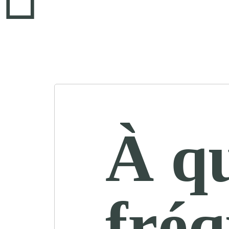
À qu
fréq