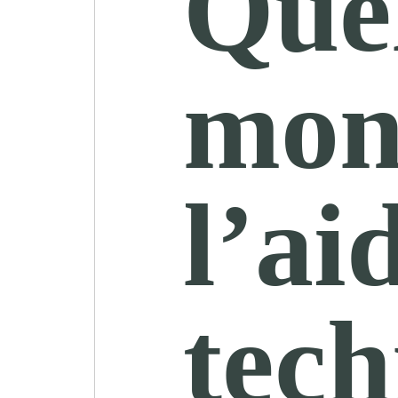
Quel
mon
l’ai
tech