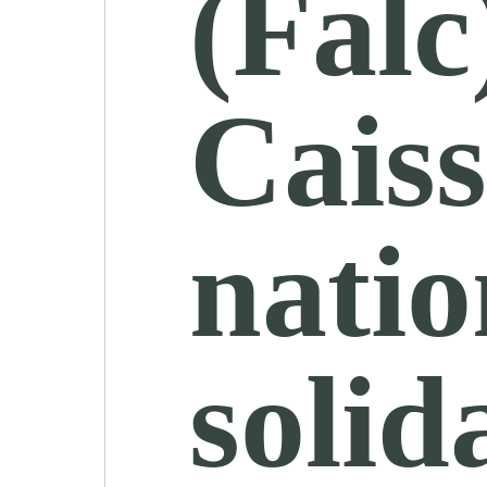
(Falc
Caiss
natio
solid