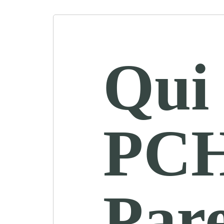
Qui 
PC
Pare