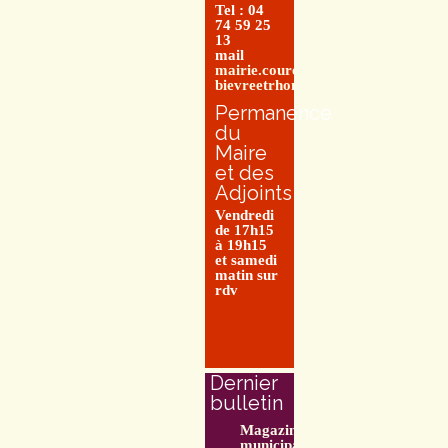
Tel : 04
74 59 25
13
mail
mairie.couretbuis@entre-
bievreetrhone.fr
Permanence
du
Maire
et des
Adjoints
Vendredi
de 17h15
à 19h15
et samedi
matin sur
rdv
Dernier
bulletin
Magazine
municipal