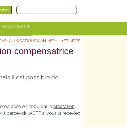
IRONNEMENT
AP : ALLOCATIONS (AAH, AEEH, ...) ET AIDES
oraires
tion compensatrice
hèteries
devance
itative
ais il est possible de
ITCOM
é remplacée en 2006 par la
prestation
 à percevoir l'ACFP si vous la receviez