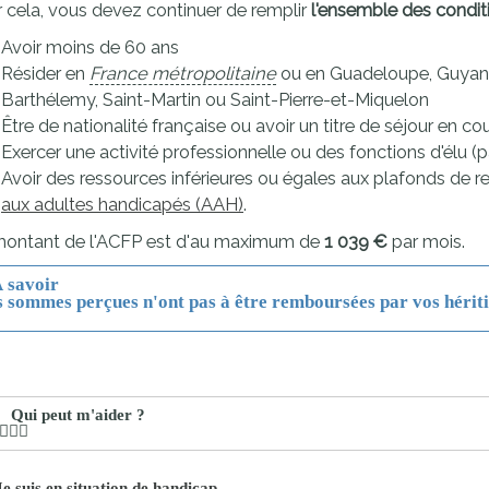
 cela, vous devez continuer de remplir
l'ensemble des condit
proches de
publics
Avoir moins de 60 ans
Cour et
Résider en
France métropolitaine
ou en Guadeloupe, Guyane,
Buis
Barthélemy, Saint-Martin ou Saint-Pierre-et-Miquelon
Établissements
Être de nationalité française ou avoir un titre de séjour en cou
Visiter,
scolaires
Exercer une activité professionnelle ou des fonctions d'élu (
découvrir
privés
Avoir des ressources inférieures ou égales aux plafonds de 
et
aux adultes handicapés (AAH)
.
s'amuser
montant de l'ACFP est d'au maximum de
1 039 €
par mois.
 savoir
 sommes perçues n'ont pas à être remboursées par vos hériti
Qui peut m'aider ?
Je suis en situation de handicap