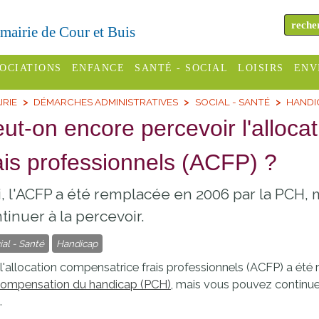
a mairie de Cour et Buis
OCIATIONS
ENFANCE
SANTÉ - SOCIAL
LOISIRS
ENV
IRIE
DÉMARCHES ADMINISTRATIVES
SOCIAL - SANTÉ
HANDIC
omité des
Assistantes
Centres
H
Campings
ut-on encore percevoir l'alloca
es
maternelles
sociaux
Déc
Offices
ais professionnels (ACFP) ?
C Varèze
Relais
ADMR
Re
de
assistante
inc
ou des
CCAS
, l'ACFP a été remplacée en 2006 par la PCH, m
tourisme
maternelle
les
S
tinuer à la percevoir.
Conseil
Cinémas
Pôle petite
émarches
Départemental
ial - Santé
Handicap
enfance
Piscines
inistratives
, l'allocation compensatrice frais professionnels (ACFP) a ét
Le SSIAD
compensation du handicap (PCH)
, mais vous pouvez continuer
Sélection
des Trois
Etablissements
.
d'activité
Rivières
scolaires