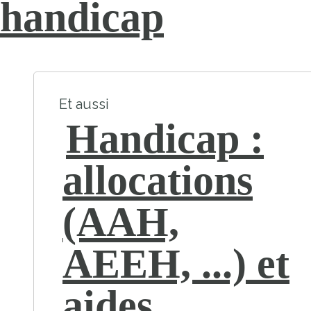
handicap
Et aussi
Handicap :
allocations
(AAH,
AEEH, ...) et
aides