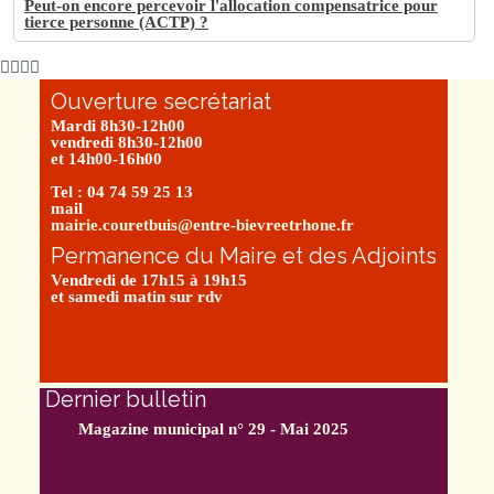
Peut-on encore percevoir l'allocation compensatrice pour
tierce personne (ACTP) ?
Ouverture secrétariat
Mardi 8h30-12h00
vendredi 8h30-12h00
et 14h00-16h00
Tel : 04 74 59 25 13
mail
mairie.couretbuis@entre-bievreetrhone.fr
Permanence du Maire et des Adjoints
Vendredi de 17h15 à 19h15
et samedi matin sur rdv
Dernier bulletin
Magazine municipal n° 29 - Mai 2025