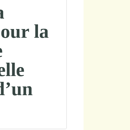
a
our la
e
lle
 d’un