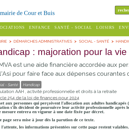
a mairie de Cour et Buis
OCIATIONS
ENFANCE
SANTÉ - SOCIAL
LOISIRS
ENV
IRIE
DÉMARCHES ADMINISTRATIVES
SOCIAL - SANTÉ
HANDIC
omité des
Assistantes
Centres
H
Campings
ndicap : majoration pour la v
es
maternelles
sociaux
Déc
Offices
MVA est une aide financière accordée aux pe
C Varèze
Relais
ADMR
Re
de
assistante
inc
l'Asi pour faire face aux dépenses courantes 
ou des
CCAS
tourisme
maternelle
ial - Santé
Handicap
les
S
Conseil
Cinémas
culation AAH , activité professionnelle et droits à la retraite
Pôle petite
ticle 254 de la loi de finances pour 2024
émarches
Départemental
enfance
et aux personnes qui perçoivent l'allocation aux adultes handicapé
Piscines
inistratives
ation
s'ils décident de poursuivre leur
activité professionnelle
après le
e mesure entrera en vigueur à une date fixée par décret.
Le SSIAD
Sélection
des Trois
e page sera mise à jour dès la parution de ce texte.
Etablissements
d'activité
l'attente, les informations présentées sur cette page restent valables.
Rivières
scolaires