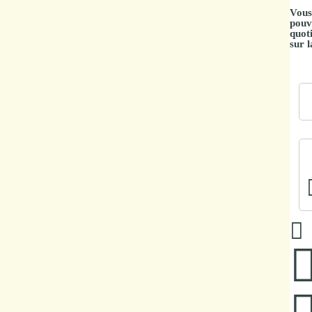
Vous
Marchés
pouv
quot
publics
sur 
Réglementation
Démarches
administratives
Entre Bièvre et
Rhône
Médiathèque
municipale ABC