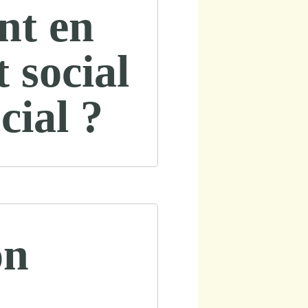
nt en
 social
cial ?
on