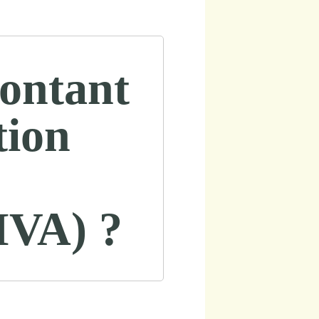
montant
tion
MVA) ?