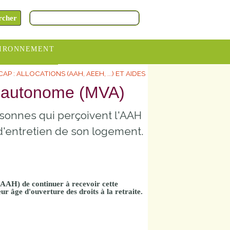
IRONNEMENT
AP : ALLOCATIONS (AAH, AEEH, ...) ET AIDES
oraires
ie autonome (MVA)
hèteries
rsonnes qui perçoivent l'AAH
devance
itative
d'entretien de son logement.
ITCOM
s (AAH) de
continuer à recevoir cette
ur âge d'ouverture des droits à la
retraite
.