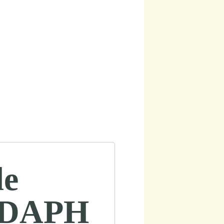
de
 CDAPH