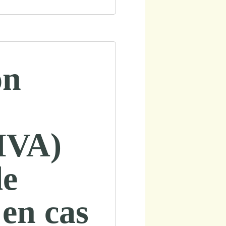
on
MVA)
le
 en cas