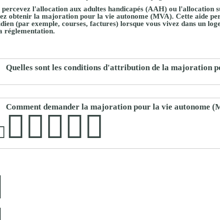
proches de
 percevez
l'allocation aux adultes handicapés (AAH)
ou
l'allocation 
publics
ez obtenir la majoration pour la vie autonome (MVA). Cette aide p
Cour et
idien
(par exemple, courses, factures) lorsque vous vivez dans un log
la réglementation.
Buis
Établissements
Visiter,
scolaires
Quelles sont les conditions d'attribution de la majoration
découvrir
privés
et
s'amuser
Comment demander la majoration pour la vie autonome (