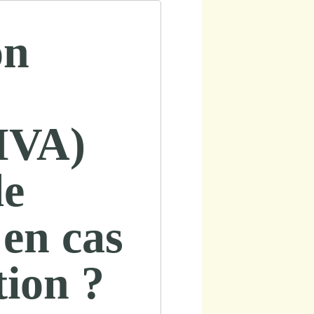
on
MVA)
le
 en cas
tion ?