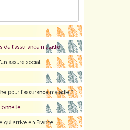
rès de l'assurance maladie
'un assuré social
ché pour l'assurance maladie ?
sionnelle
ié qui arrive en France