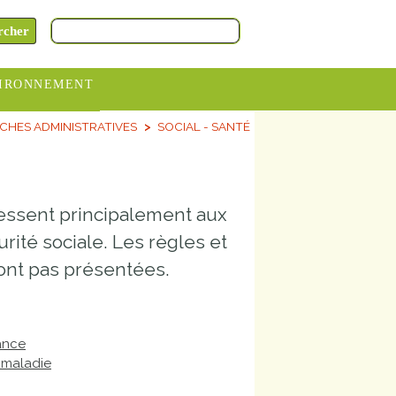
IRONNEMENT
CHES ADMINISTRATIVES
SOCIAL - SANTÉ
oraires
hèteries
devance
ressent principalement aux
itative
ité sociale. Les règles et
ITCOM
sont pas présentées.
rance
e maladie