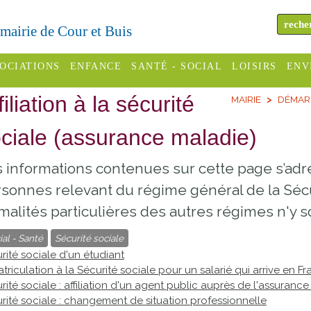
a mairie de Cour et Buis
OCIATIONS
ENFANCE
SANTÉ - SOCIAL
LOISIRS
ENV
filiation à la sécurité
MAIRIE
DÉMAR
omité des
Assistantes
Centres
H
Campings
es
maternelles
sociaux
Déc
ciale (assurance maladie)
Offices
C Varèze
Relais
ADMR
Re
 informations contenues sur cette page s’ad
de
assistante
inc
ou des
CCAS
sonnes relevant du régime général de la Sécur
tourisme
maternelle
les
S
malités particulières des autres régimes n'y 
Conseil
Cinémas
Pôle petite
émarches
Départemental
ial - Santé
Sécurité sociale
enfance
Piscines
rité sociale d'un étudiant
inistratives
triculation à la Sécurité sociale pour un salarié qui arrive en F
Le SSIAD
rité sociale : affiliation d'un agent public auprès de l'assuranc
Sélection
des Trois
Etablissements
rité sociale : changement de situation professionnelle
d'activité
Rivières
scolaires