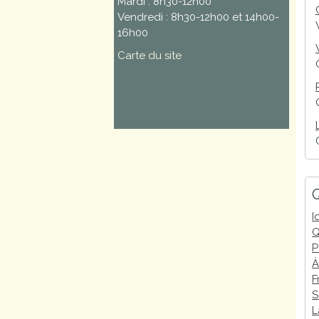
Mardi : 8h30-12h00
Vendredi : 8h30-12h00 et 14h00-
16h00
Carte du site
Q
I
Q
P
À
F
S
L