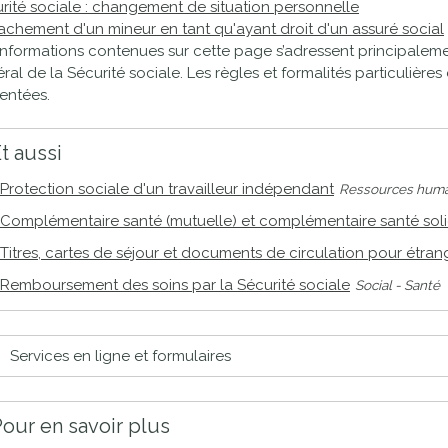
rité sociale : changement de situation personnelle
proches de
publics
achement d'un mineur en tant qu'ayant droit d'un assuré social
Cour et
informations contenues sur cette page s’adressent principalem
Buis
ral de la Sécurité sociale. Les règles et formalités particulière
Établissements
entées.
Visiter,
scolaires
découvrir
privés
t aussi
et
Protection sociale d'un travailleur indépendant
Ressources huma
s'amuser
Complémentaire santé (mutuelle) et complémentaire santé soli
Titres, cartes de séjour et documents de circulation pour étra
Remboursement des soins par la Sécurité sociale
Social - Santé
Services en ligne et formulaires
our en savoir plus