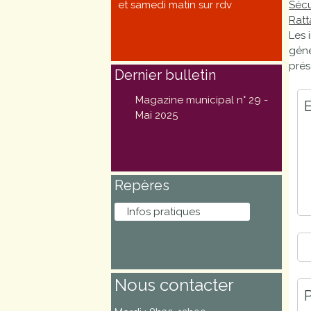
et samedi matin sur rdv
Sécu
Marchés
Ratt
publics
Les 
géné
prés
Dernier bulletin
Réglementation
Magazine municipal n° 29 -
E
Démarches
Mai 2025
administratives
Entre Bièvre et
Repères
Rhône
Infos pratiques
Médiathèque
municipale ABC
Nous contacter
P