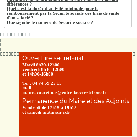
différences ?
Quelle est la durée d'activité minimale pour le
remboursement par la Sécurité sociale des frais de santé
d'un salarié ?
Que signifie le numéro de Sécurité sociale ?
Ouverture secrétariat
Mardi 8h30-12h00
vendredi 8h30-12h00
et 14h00-16h00
Tel : 04 74 59 25 13
mail
mairie.couretbuis@entre-bievreetrhone.fr
Permanence du Maire et des Adjoints
Vendredi de 17h15 à 19h15
et samedi matin sur rdv