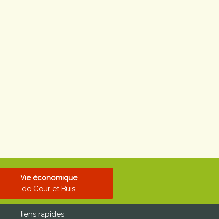
Vie économique
de Cour et Buis
liens rapides