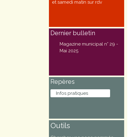
et samedi matin sur rdv
Marchés
publics
Dernier bulletin
Réglementation
Magazine municipal n° 29 -
Démarches
Mai 2025
administratives
Entre Bièvre et
Repères
Rhône
Infos pratiques
Médiathèque
municipale ABC
Outils