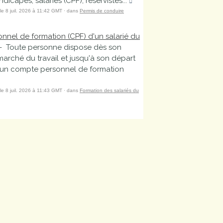
icapés, salariés (CPF), réservistes...
 le 8 juil. 2026 à 11:42 GMT · dans
Permis de conduire
nel de formation (CPF) d'un salarié du
- Toute personne dispose dès son
marché du travail et jusqu'à son départ
 d'un compte personnel de formation
 le 8 juil. 2026 à 11:43 GMT · dans
Formation des salariés du