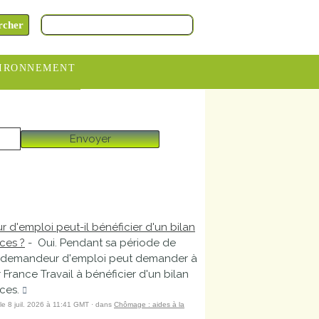
IRONNEMENT
oraires
hèteries
Envoyer
devance
itative
ITCOM
d'emploi peut-il bénéficier d'un bilan
ces ?
- Oui. Pendant sa période de
demandeur d'emploi peut demander à
 France Travail à bénéficier d'un bilan
ces.
 le 8 juil. 2026 à 11:41 GMT · dans
Chômage : aides à la