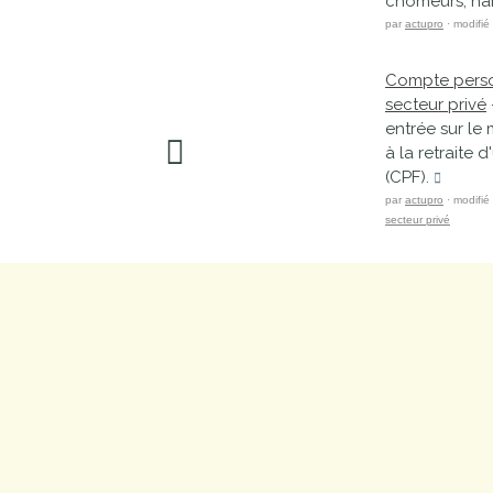
chômeurs, hand
par
actupro
· modifié
Compte person
secteur privé
entrée sur le 
à la retraite
(CPF).
par
actupro
· modifié
secteur privé