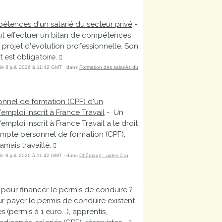
étences d'un salarié du secteur privé
-
ut effectuer un bilan de compétences
 projet d'évolution professionnelle. Son
est obligatoire.
 le 8 juil. 2026 à 11:42 GMT · dans
Formation des salariés du
nnel de formation (CPF) d'un
mploi inscrit à France Travail
- Un
ploi inscrit à France Travail a le droit
ompte personnel de formation (CPF),
jamais travaillé.
 le 8 juil. 2026 à 11:42 GMT · dans
Chômage : aides à la
 pour financer le permis de conduire ?
-
r payer le permis de conduire existent
s (permis à 1 euro...), apprentis,