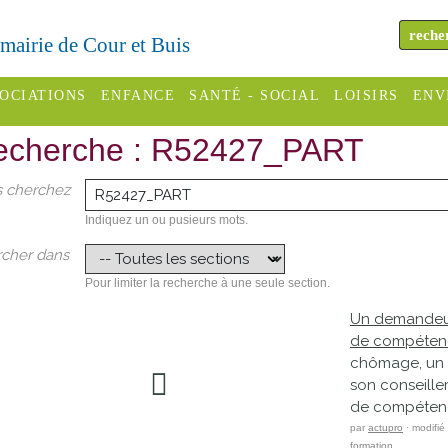
a mairie de Cour et Buis
OCIATIONS
ENFANCE
SANTÉ - SOCIAL
LOISIRS
ENV
echerche : R52427_PART
omité des
Assistantes
Centres
H
Campings
es
maternelles
sociaux
Déc
 cherchez
Offices
C Varèze
Relais
ADMR
Re
Indiquez un ou pusieurs mots.
de
assistante
inc
cher dans
ou des
CCAS
tourisme
maternelle
Pour limiter la recherche à une seule section.
les
S
Conseil
Cinémas
Un demandeur 
Pôle petite
de compéten
émarches
Départemental
enfance
chômage, un 
Piscines
inistratives
son conseiller
Le SSIAD
de compéten
Sélection
des Trois
Etablissements
par
actupro
· modifié
d'activité
Rivières
scolaires
formation