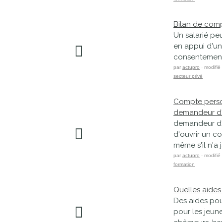
proches de
publics
Cour et
Bilan de comp
Un salarié pe
Buis
en appui d'un
Établissements
consentement 
Visiter,
scolaires
par
actupro
· modifié
découvrir
privés
secteur privé
et
s'amuser
Compte perso
demandeur d'e
demandeur d'em
d'ouvrir un c
même s'il n'a 
par
actupro
· modifié
formation
Quelles aides
Des aides pou
pour les jeune