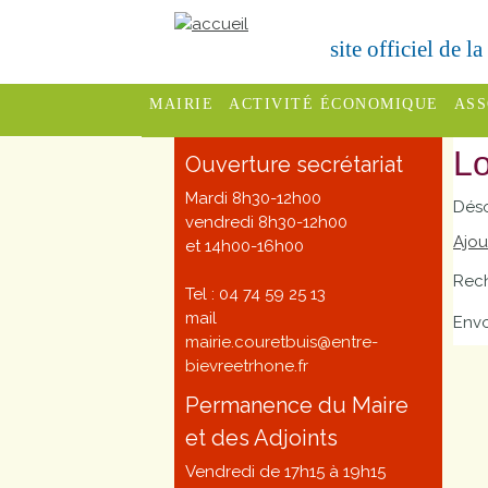
site officiel de l
MAIRIE
ACTIVITÉ ÉCONOMIQUE
ASS
Lo
Conseil
Services
C
Ouverture secrétariat
Municipal
fêt
Mardi 8h30-12h00
Déso
Commerces
vendredi 8h30-12h00
Les
F
Ajou
et 14h00-16h00
Entreprises
Commissions
Rec
S
Tel : 04 74 59 25 13
communales et
Hébergements
mail
éco
Envo
intercommunales
mairie.couretbuis@entre-
Démarches
bievreetrhone.fr
D
Bulletins
administratives
Permanence du Maire
adm
Municipaux
et des Adjoints
Urbanisme
Vendredi de 17h15 à 19h15