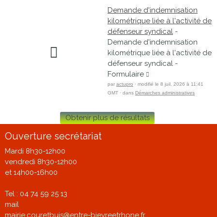
Demande d'indemnisation
kilométrique liée à l'activité de
défenseur syndical
-
Demande d'indemnisation
kilométrique liée à l'activité de
défenseur syndical -
Formulaire
par
actupro
· modifié le 8 juil. 2026 à 11:41
GMT · dans
Démarches administratives
Obtenir plus de résultats
Ouverture secrétariat
Mardi 8h30-12h00
vendredi 8h30-12h00
et 14h00-16h00
Tel : 04 74 59 25 13
mail
mairie.couretbuis@entre-bievreetrhone.fr