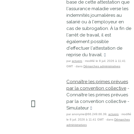
base de cette attestation que
l'assurance maladie verse les
indemnités journalières au
salarié ou à l'employeur en
cas de subrogation. À la fin de
l'arrêt de travail, il est
également possible
d'effectuer l'attestation de
reprise du travail.
par
actupro
· modifié le 8 juil. 2026 à 11:41
GMT · dans
Démarches administratives
Connaître les primes prévues
par la convention collective
-
Connaître les primes prévues
par la convention collective -
Simulateur
par anonyme@66.249.66.39,
actupro
· modifié
le 8 juil. 2026 à 11:41 GMT · dans
Démarches
administratives