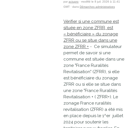
par
actupro
· modifié le 8 juil. 2026 à 11:41
GMT · dans
Démarches administratives
Vérifier si une commune est
située en zone ZFRR, est
« bénéficiaire » du zonage
ZFRR ou se situe dans une
zone ZFRR +
- Ce simulateur
permet de savoir si une
commune est située dans une
zone "France Ruralités
Revitalisation" (ZFRR), si elle
est bénéficiaire du zonage
ZFRR ou si elle se situe dans
une zone "France Ruralités
Revitalisation + ( ZFRR+). Le
zonage France ruralités
revitalisation (ZFRR) a été mis
en place depuis le 1^er juillet
2024 pour soutenir les