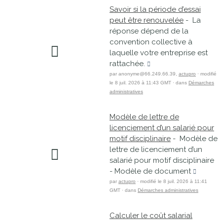
Savoir si la période d’essai
peut être renouvelée
- La
réponse dépend de la
convention collective à
laquelle votre entreprise est
rattachée.
par anonyme@66.249.66.39,
actupro
· modifié
le 8 juil. 2026 à 11:43 GMT · dans
Démarches
administratives
Modèle de lettre de
licenciement d’un salarié pour
motif disciplinaire
- Modèle de
lettre de licenciement d’un
salarié pour motif disciplinaire
- Modèle de document
par
actupro
· modifié le 8 juil. 2026 à 11:41
GMT · dans
Démarches administratives
Calculer le coût salarial