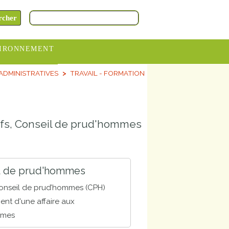
IRONNEMENT
DMINISTRATIVES
TRAVAIL - FORMATION
oraires
hèteries
devance
itifs, Conseil de prud'hommes
itative
ITCOM
l de prud'hommes
 conseil de prud’hommes (CPH)
nt d'une affaire aux
mmes