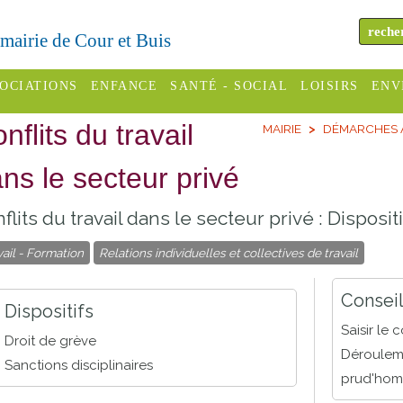
a mairie de Cour et Buis
OCIATIONS
ENFANCE
SANTÉ - SOCIAL
LOISIRS
ENV
nflits du travail
MAIRIE
DÉMARCHES A
omité des
Assistantes
Centres
H
Campings
es
maternelles
sociaux
Déc
ns le secteur privé
Offices
C Varèze
Relais
ADMR
Re
flits du travail dans le secteur privé : Dispos
de
assistante
inc
ou des
CCAS
tourisme
maternelle
vail - Formation
Relations individuelles et collectives de travail
les
S
Conseil
Cinémas
Pôle petite
Consei
émarches
Départemental
Dispositifs
enfance
Piscines
Saisir le
inistratives
Droit de grève
Le SSIAD
Dérouleme
Sanctions disciplinaires
Sélection
des Trois
Etablissements
prud'ho
d'activité
Rivières
scolaires