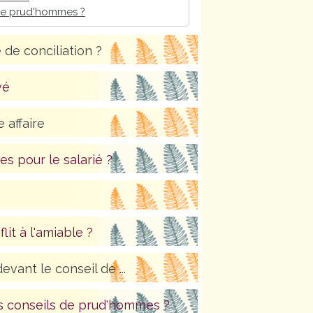
 de prud'hommes ?
 de conciliation ?
vé
 affaire
s pour le salarié ?
lit à l'amiable ?
vant le conseil de ...
s conseils de prud'hommes ?