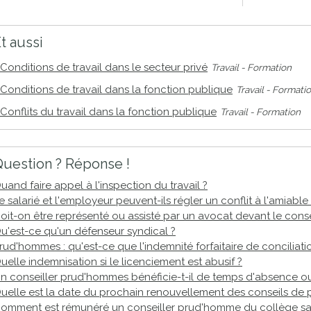
proches de
publics
Cour et
t aussi
Buis
Établissements
Conditions de travail dans le secteur privé
Travail - Formation
Visiter,
scolaires
Conditions de travail dans la fonction publique
Travail - Formati
découvrir
privés
Conflits du travail dans la fonction publique
Travail - Formation
et
s'amuser
uestion ? Réponse !
uand faire appel à l'inspection du travail ?
e salarié et l'employeur peuvent-ils régler un conflit à l'amiable
oit-on être représenté ou assisté par un avocat devant le con
u'est-ce qu'un défenseur syndical ?
rud'hommes : qu'est-ce que l'indemnité forfaitaire de conciliati
uelle indemnisation si le licenciement est abusif ?
n conseiller prud'hommes bénéficie-t-il de temps d'absence o
uelle est la date du prochain renouvellement des conseils de
omment est rémunéré un conseiller prud'homme du collège sal