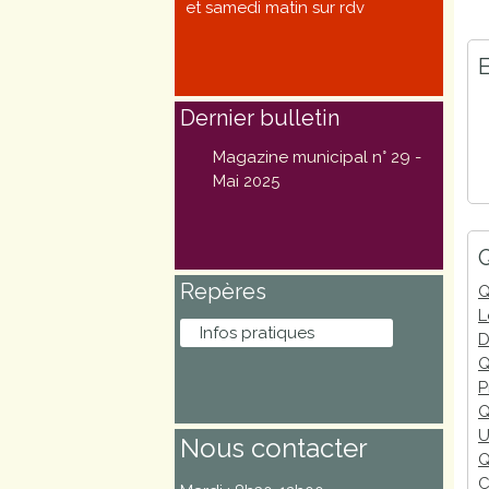
et samedi matin sur rdv
Marchés
publics
E
Dernier bulletin
Réglementation
Magazine municipal n° 29 -
Démarches
Mai 2025
administratives
Q
Entre Bièvre et
Repères
Rhône
Q
L
Infos pratiques
D
Médiathèque
Q
municipale ABC
P
Q
U
Nous contacter
Q
C