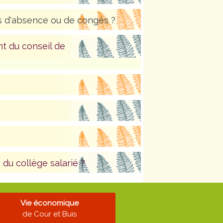
s d'absence ou de congés ?
t du conseil de
u collège salarié ?
Vie économique
de Cour et Buis