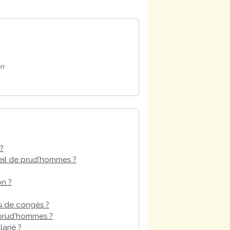
on
 ?
seil de prud'hommes ?
on ?
u de congés ?
 prud'hommes ?
arié ?