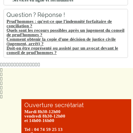
Services en ligne et formulaires
Question ? Réponse !
Prud'hommes : qu'est-ce que l'indemnité forfaitaire de
conciliation ?
Quels sont les recours possibles après un jugement du conseil
de prud'hommes ?
Comment obtenir la copie d'une décision de justice civile
(jugement, arrêt) ?
Doit-on être représenté ou assisté par un avocat devant le
conseil de prud'hommes ?
Ouverture secrétariat
Mardi 8h30-12h00
vendredi 8h30-12h00
et 14h00-16h00
Tel : 04 74 59 25 13