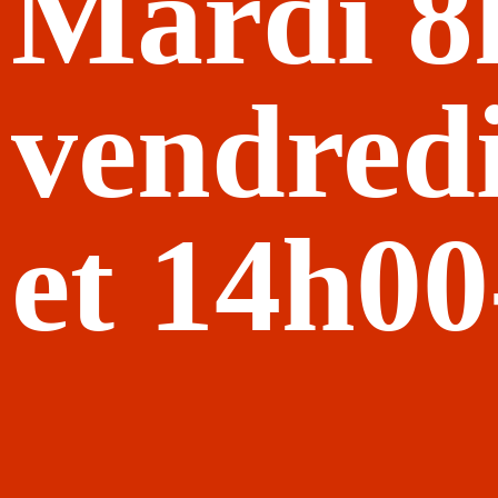
Mardi 8
vendred
et 14h0