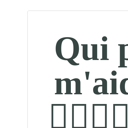
Qui 
m'ai