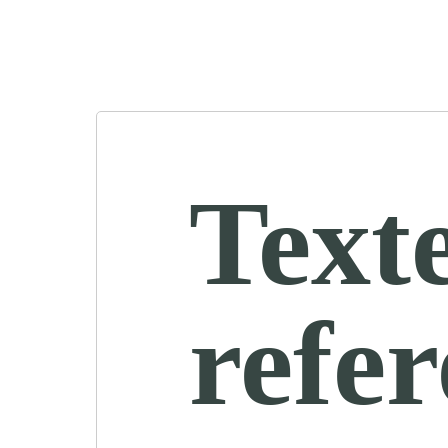
Text
refe