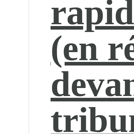
rapi
(en r
devan
tribu