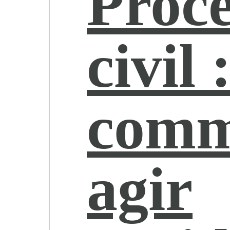
Proc
civil 
comm
agir