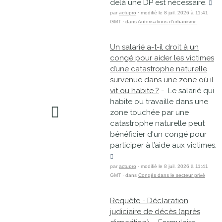
delà une DP est nécessaire.
par
actupro
· modifié le 8 juil. 2026 à 11:41
GMT · dans
Autorisations d'urbanisme
Un salarié a-t-il droit à un
congé pour aider les victimes
d’une catastrophe naturelle
survenue dans une zone où il
vit ou habite ?
- Le salarié qui
habite ou travaille dans une
zone touchée par une
catastrophe naturelle peut
bénéficier d'un congé pour
participer à l’aide aux victimes.
par
actupro
· modifié le 8 juil. 2026 à 11:41
GMT · dans
Congés dans le secteur privé
Requête - Déclaration
judiciaire de décès (après