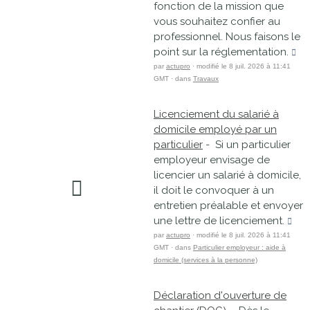
fonction de la mission que
vous souhaitez confier au
professionnel. Nous faisons le
point sur la réglementation.
par
actupro
· modifié le 8 juil. 2026 à 11:41
GMT · dans
Travaux
Licenciement du salarié à
domicile employé par un
particulier
- Si un particulier
employeur envisage de
licencier un salarié à domicile,
il doit le convoquer à un
entretien préalable et envoyer
une lettre de licenciement.
par
actupro
· modifié le 8 juil. 2026 à 11:41
GMT · dans
Particulier employeur : aide à
domicile (services à la personne)
Déclaration d'ouverture de