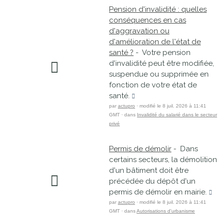
Pension d'invalidité : quelles
conséquences en cas
d'aggravation ou
d'amélioration de l'état de
santé ?
- Votre pension
d'invalidité peut être modifiée,
suspendue ou supprimée en
fonction de votre état de
santé.
par
actupro
· modifié le 8 juil. 2026 à 11:41
GMT · dans
Invalidité du salarié dans le secteur
privé
Permis de démolir
- Dans
certains secteurs, la démolition
d'un bâtiment doit être
précédée du dépôt d'un
permis de démolir en mairie.
par
actupro
· modifié le 8 juil. 2026 à 11:41
GMT · dans
Autorisations d'urbanisme