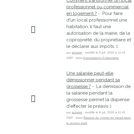
Comment transformer un local
professionnel ou commercial
en logement ?
- Pour faire
d'un local professionnel une
habitation, il faut une
autorisation de la mairie, de la
copropriété, du propriétaire et
le déclarer aux impôts.
par
actupro
· modifié le 8 juil. 2026 à 11:41
GMT · dans
Autorisations d'urbanisme
Une salariée peut-elle
démissionner pendant sa
grossesse ?
- La démission de
la salariée pendant la
grossesse permet la dispense
d'effecter le préavis
par
actupro
· modifié le 8 juil. 2026 à 11:41
GMT · dans
Rupture du contrat de travail dans
le secteur privé