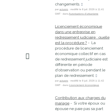
changements.
par
actupro
· modifié le 8 juil. 2026 à 11:41
GMT · dans
Autorisations d'urbanisme
Licenciement économique
dans une entreprise en
redressement judiciaire : quelle
est la procédure ?
- La
procédure de licenciement
économique collectif en cas
de redressement judiciaire est
différente en période
d'observation ou pendant le
plan de redressement.
par
actupro
· modifié le 8 juil. 2026 à 11:42
GMT · dans
Licenciement économique
Contribution aux charges du
mariage
- Si votre époux ou
épouse ne paie pas sa part