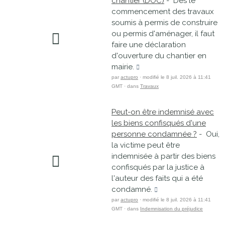
chantier (DOC)
- Dès le
commencement des travaux
soumis à permis de construire
ou permis d'aménager, il faut
faire une déclaration
d'ouverture du chantier en
mairie.
par
actupro
· modifié le 8 juil. 2026 à 11:41
GMT · dans
Travaux
Peut-on être indemnisé avec
les biens confisqués d'une
personne condamnée ?
- Oui,
la victime peut être
indemnisée à partir des biens
confisqués par la justice à
l'auteur des faits qui a été
condamné.
par
actupro
· modifié le 8 juil. 2026 à 11:41
GMT · dans
Indemnisation du préjudice