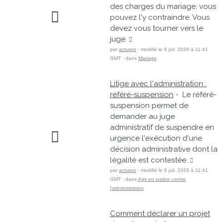
des charges du mariage, vous
pouvez l'y contraindre. Vous
devez vous tourner vers le
juge.
par
actupro
· modifié le 8 juil. 2026 à 11:41
GMT · dans
Mariage
Litige avec l'administration :
référé-suspension
- Le référé-
suspension permet de
demander au juge
administratif de suspendre en
urgence l'exécution d'une
décision administrative dont la
légalité est contestée.
par
actupro
· modifié le 8 juil. 2026 à 11:41
GMT · dans
Agir en justice contre
l'administration
Comment déclarer un projet