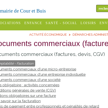
a mairie de Cour et Buis
OCIATIONS
ENFANCE
SANTÉ - SOCIAL
LOISIRS
ENV
ACTIVITÉ ÉCONOMIQUE
DÉMARCHES ADMINIST
omité des
Assistantes
Centres
H
Campings
cuments commerciaux (facture
es
maternelles
sociaux
Déc
Offices
uments commerciaux (factures, devis, CGV)
C Varèze
Relais
ADMR
Re
de
assistante
inc
ptabilité - Facturation
ou des
CCAS
tourisme
maternelle
ments commerciaux d'une micro-entreprise
les
S
ments commerciaux d'une entreprise individuelle
Conseil
Cinémas
Pôle petite
uments commerciaux d'une société
émarches
Départemental
enfance
s obligatoire : activités concernées
Piscines
inistratives
itions générales de vente (CGV)
Le SSIAD
ions obligatoires sur une facture
Sélection
des Trois
Etablissements
 savoir sur la facturation
d'activité
is de paiement entre professionnels et pénalités de retard
Rivières
scolaires