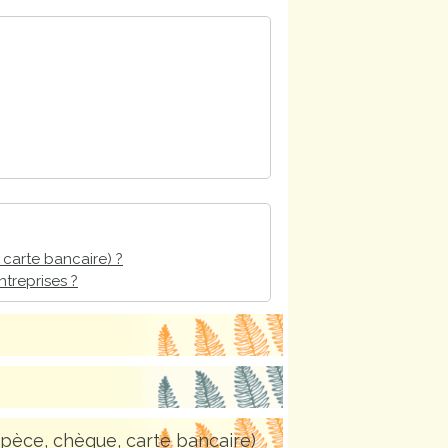
 carte bancaire) ?
treprises ?
spèce, chèque, carte bancaire)