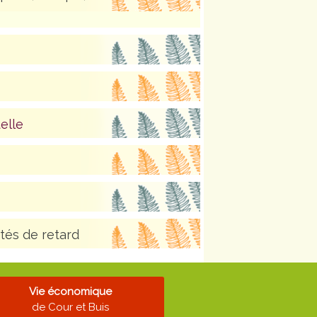
elle
tés de retard
Vie économique
de Cour et Buis