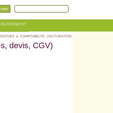
IRONNEMENT
RATIVES
COMPTABILITÉ - FACTURATION
oraires
s, devis, CGV)
hèteries
devance
itative
ITCOM