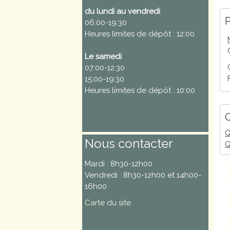
du lundi au vendredi
Marchés
P
06:00-19:30
publics
Heures limites de dépôt : 12:00
Le samedi
Réglementation
07:00-12:30
15:00-19:30
Démarches
Heures limites de dépôt : 10:00
administratives
Q
Entre Bièvre et
Q
Rhône
Nous contacter
Q
Médiathèque
Mardi : 8h30-12h00
municipale ABC
Vendredi : 8h30-12h00 et 14h00-
16h00
Carte du site