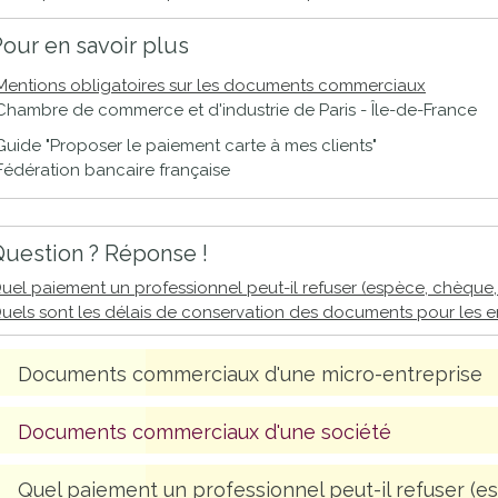
proches de
publics
our en savoir plus
Cour et
Buis
Mentions obligatoires sur les documents commerciaux
Établissements
Chambre de commerce et d'industrie de Paris - Île-de-France
Visiter,
scolaires
Guide "Proposer le paiement carte à mes clients"
découvrir
privés
Fédération bancaire française
et
s'amuser
uestion ? Réponse !
uel paiement un professionnel peut-il refuser (espèce, chèque,
uels sont les délais de conservation des documents pour les en
Documents commerciaux d'une micro-entreprise
Documents commerciaux d'une société
Quel paiement un professionnel peut-il refuser (e