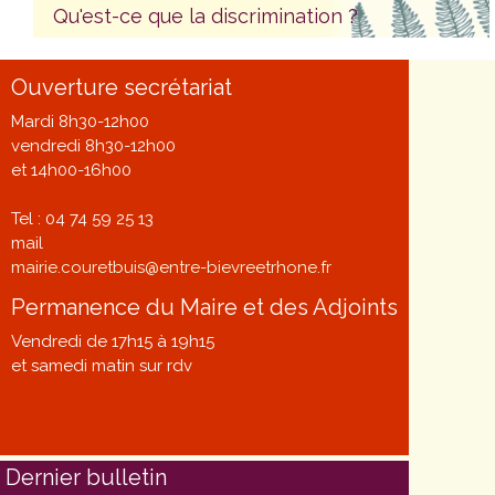
Qu'est-ce que la discrimination ?
Ouverture secrétariat
Mardi 8h30-12h00
vendredi 8h30-12h00
et 14h00-16h00
Tel : 04 74 59 25 13
mail
mairie.couretbuis@entre-bievreetrhone.fr
Permanence du Maire et des Adjoints
Vendredi de 17h15 à 19h15
et samedi matin sur rdv
Dernier bulletin