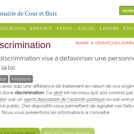
a mairie de Cour et Buis
OCIATIONS
ENFANCE
SANTÉ - SOCIAL
LOISIRS
ENV
scrimination
MAIRIE
DÉMARCHES ADMIN
omité des
Assistantes
Centres
H
Campings
es
maternelles
sociaux
Déc
discrimination vise à défavoriser une personn
Offices
C Varèze
Relais
ADMR
Re
la loi.
de
assistante
inc
tice
Infractions
ou des
CCAS
tourisme
maternelle
 avez subi une différence de traitement en raison de vos origine
les
S
it d’une
discrimination
. Ce
délit
est reconnu qu’il soit commis par u
Conseil
Cinémas
Pôle petite
ale
), par un
agent dépositaire de l'autorité publique
ou par une p
émarches
Départemental
enfance
ice public. Des dispositifs vous permettent de signaler ces faits 
Piscines
inistratives
. Nous vous présentons les informations à connaître.
Le SSIAD
Sélection
des Trois
Etablissements
d'activité
Rivières
scolaires
r un particulier
Par un agent public