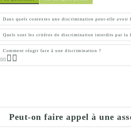
proches de
publics
Cour et
Dans quels contextes une discrimination peut-elle avoir 
Buis
Établissements
Visiter,
Quels sont les critères de discrimination interdits par la 
scolaires
découvrir
privés
et
Comment réagir face à une discrimination ?
s'amuser
Peut-on faire appel à une ass