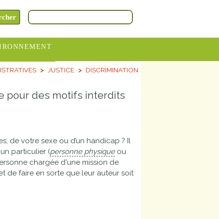
IRONNEMENT
ISTRATIVES
JUSTICE
DISCRIMINATION
oraires
hèteries
e pour des motifs interdits
devance
itative
s, de votre sexe ou d’un handicap ? Il
ITCOM
n particulier (
personne physique
ou
ersonne chargée d'une mission de
et de faire en sorte que leur auteur soit