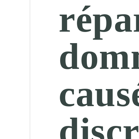
répa
dom
caus
disc