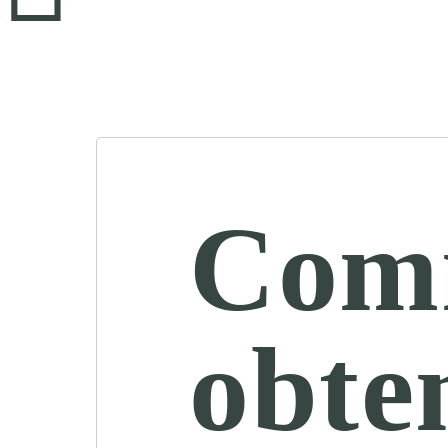
Com
obten