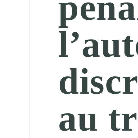
péna
l’au
disc
au tr