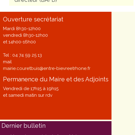
Ouverture secrétariat
Mardi 8h30-12h00
vendredi 8h30-12h00
et 14h00-16h00
Tel : 04 74 59 25 13
mail
mairie.couretbuis@entre-bievreetrhone.fr
Permanence du Maire et des Adjoints
Vendredi de 17h15 à 19h15
et samedi matin sur rdv
Dernier bulletin