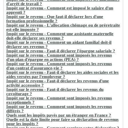
d'arrêt de travail ?
Impôt sur le revenu - Comment est imposé le salaire d'un
apprenti ?
Impôt sur le revenu - Que faut-il déclarer lors d'une
formation professionnelle ?
Impôt sur le revenu - L'allocation chômage ou de préretraite
est-elle imposée ?
Impôt sur le revenu - Comment une assistante maternelle
doit-elle déclarer ses revenus ?
Impôt sur le revenu - Comment un aidant familial doit-il
déclarer ses revenus ?
Impôt sur le revenu - Faut-il déclarer l'épargne salariale ?
Impôt sur le revenu - Comment sont imposés les revenus
d'un plan d'épargne en actions (PEA) ?
Impôt sur le revenu - Comment sont imposés les revenus
d'un contrat d'assurance-vie ?
Impôt sur le revenu - Faut-il déclarer les aides sociales et les
aides versées par l'employeur ?
Impôt sur le revenu - Faut-il déclarer les revenus d'une
activité accessoire ?
Impôt sur le revenu - Faut-il déclarer les revenus du
covoiturage ?
Impôt sur le revenu - Comment sont imposés les revenus
exceptionnels ?
Impôt sur le revenu - Comment sont imposés les revenus
différés ?
Quels sont les impôts payés par un étranger en France ?
Quelle est la date limite pour faire sa déclaration de revenus
pour les impôts ?