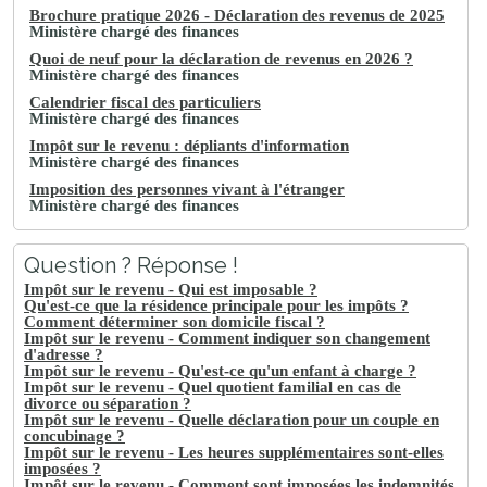
Brochure pratique 2026 - Déclaration des revenus de 2025
Ministère chargé des finances
Quoi de neuf pour la déclaration de revenus en 2026 ?
Ministère chargé des finances
Calendrier fiscal des particuliers
Ministère chargé des finances
Impôt sur le revenu : dépliants d'information
Ministère chargé des finances
Imposition des personnes vivant à l'étranger
Ministère chargé des finances
Question ? Réponse !
Impôt sur le revenu - Qui est imposable ?
Qu'est-ce que la résidence principale pour les impôts ?
Comment déterminer son domicile fiscal ?
Impôt sur le revenu - Comment indiquer son changement
d'adresse ?
Impôt sur le revenu - Qu'est-ce qu'un enfant à charge ?
Impôt sur le revenu - Quel quotient familial en cas de
divorce ou séparation ?
Impôt sur le revenu - Quelle déclaration pour un couple en
concubinage ?
Impôt sur le revenu - Les heures supplémentaires sont-elles
imposées ?
Impôt sur le revenu - Comment sont imposées les indemnités