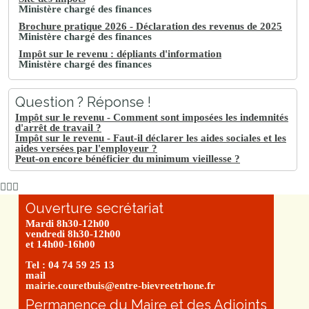
Ministère chargé des finances
Brochure pratique 2026 - Déclaration des revenus de 2025
Ministère chargé des finances
Impôt sur le revenu : dépliants d'information
Ministère chargé des finances
Question ? Réponse !
Impôt sur le revenu - Comment sont imposées les indemnités
d'arrêt de travail ?
Impôt sur le revenu - Faut-il déclarer les aides sociales et les
aides versées par l'employeur ?
Peut-on encore bénéficier du minimum vieillesse ?
Ouverture secrétariat
Mardi 8h30-12h00
vendredi 8h30-12h00
et 14h00-16h00
Tel : 04 74 59 25 13
mail
mairie.couretbuis@entre-bievreetrhone.fr
Permanence du Maire et des Adjoints