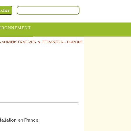
IRONNEMENT
ADMINISTRATIVES
ÉTRANGER - EUROPE
oraires
hèteries
devance
itative
ITCOM
tallation en France