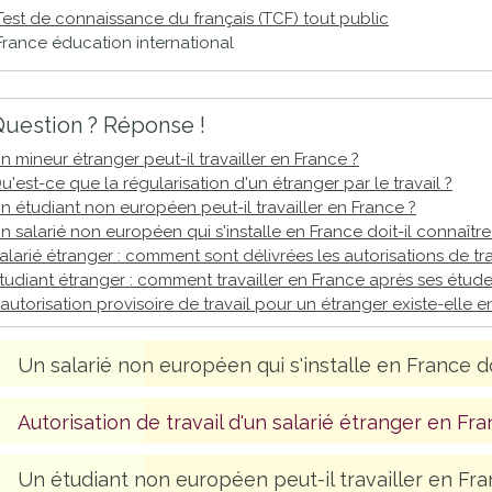
Test de connaissance du français (TCF) tout public
proches de
publics
France éducation international
Cour et
Buis
Établissements
uestion ? Réponse !
Visiter,
scolaires
n mineur étranger peut-il travailler en France ?
découvrir
privés
u'est-ce que la régularisation d'un étranger par le travail ?
et
n étudiant non européen peut-il travailler en France ?
s'amuser
n salarié non européen qui s'installe en France doit-il connaître 
alarié étranger : comment sont délivrées les autorisations de tra
tudiant étranger : comment travailler en France après ses étude
'autorisation provisoire de travail pour un étranger existe-elle 
Un salarié non européen qui s'installe en France doi
Autorisation de travail d'un salarié étranger en Fr
Un étudiant non européen peut-il travailler en Fra