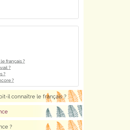
le français ?
vail ?
s ?
encore ?
t-il connaître le français ?
ance
nce ?