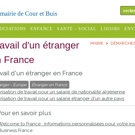
a mairie de Cour et Buis
OCIATIONS
ENFANCE
SANTÉ - SOCIAL
LOISIRS
ENV
avail d'un étranger
MAIRIE
DÉMARCHES 
omité des
Assistantes
Centres
H
Campings
es
maternelles
sociaux
Déc
n France
Offices
C Varèze
Relais
ADMR
Re
vail d'un étranger en France
de
assistante
inc
ou des
CCAS
tourisme
maternelle
anger - Europe
Étranger en France
les
S
risation de travail pour un salarié de nationalité algérienne
Conseil
Cinémas
Pôle petite
risation de travail pour un salarié étranger d'un autre pays
émarches
Départemental
enfance
Piscines
inistratives
our en savoir plus
Le SSIAD
Welcome to France : informations personnalisées pour votre ins
Sélection
des Trois
Etablissements
Business France
d'activité
Rivières
scolaires