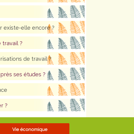
r existe-elle encore ?
 travail ?
isations de travail ?
après ses études ?
nce
r ?
Vie économique