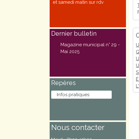
et samedi matin sur rdv
Marchés
publics
Dernier bulletin
Q
Réglementation
Magazine municipal n° 29 -
U
Démarches
Mai 2025
Q
U
administratives
U
S
Entre Bièvre et
É
Repères
Rhône
L
Infos pratiques
Médiathèque
municipale ABC
Nous contacter