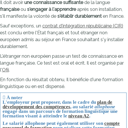
Il doit avoir
une connaissance suffisante
de la langue
française
ou
s'engager à l'apprendre
après son installation,
s'il manifeste la volonté de
s'établir durablement
en France.
Sauf exceptions, un
contrat d'intégration républicaine (CIR)
est conclu entre l'État français et tout étranger non
européen admis au séjour en France souhaitant s'y installer
durablement.
L'étranger non européen passe un test de connaissance en
langue française. Ce test est oral et écrit. Il est organisé par
l'
Ofii
.
En fonction du résultat obtenu, Il bénéficie d'une formation
linguistique ou en est dispensé.
À noter
L'employeur peut proposer, dans le cadre du
plan de
développement des compétences
, au salarié
allophone
engagé dans un parcours de formation linguistique une
formation visant à atteindre le
niveau A2
.
Le salarié allophone peut également utiliser son
compte
personnel de formation
pour réaliser cette formation.